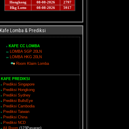
Kafe Lomba & Prediksi
KAFE CC LOMBA
LOMBA SGP 20LN
LOMBA HKG 20LN
Room Klaim Lomba
KAFE PREDIKSI
Prediksi Singapore
Prediksi Hongkong
Prediksi Sydney
Prediksi BullsEye
Prediksi Cambodia
Prediksi Taiwan
Prediksi China
Prediksi NCD
All Room
(123Pasaran)