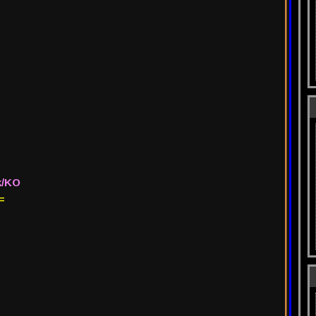
k/KO
=