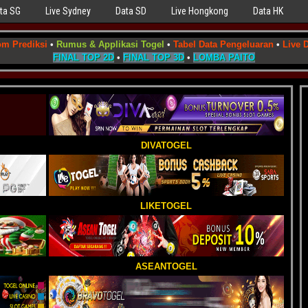
ta SG
Live Sydney
Data SD
Live Hongkong
Data HK
m Prediksi
•
Rumus & Applikasi Togel
•
Tabel Data Pengeluaran
•
Live D
FINAL TOP 2D
•
FINAL TOP 3D
•
LOMBA PAITO
DIVATOGEL
LIKETOGEL
ASEANTOGEL