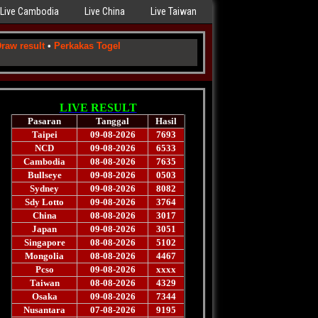
Live Cambodia
Live China
Live Taiwan
raw result
•
Perkakas Togel