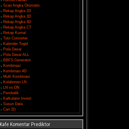
Scan Angka Otomatis
Rekap Angka 2D
Rekap Angka 3D
Rekap Angka 4D
Rekap Angka CT
Rekap Kumat
Toto Converter
Kalender Togel
Pola Dasar
Pola Dasar ALL
BBFS Generator
Kombinasi
Kombinasi 4D
Multi Kombinasi
Kolaborasi LN
LN vs DN
Pembalik
Kalkulator Invest
Susun Data
Cari 2D
Kafe Komentar Prediktor