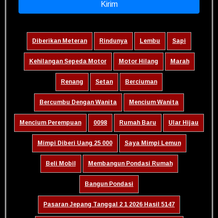
Kirim
Diberikan Meteran
Rindunya
Lembu
Sapi
Kehilangan Sepeda Motor
Motor Hilang
Marah
Renang
Setan
Berciuman
Bercumbu Dengan Wanita
Mencium Wanita
Mencium Perempuan
0098
Rumah Baru
Ular Hijau
Mimpi Diberi Uang 25 000
Saya Mimpi Lemun
Beli Mobil
Membangun Pondasi Rumah
Bangun Pondasi
Pasaran Jepang Tanggal 2 1 2026 Hasil 5147