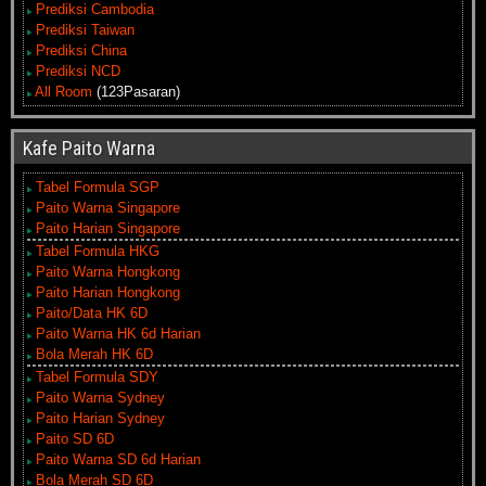
Prediksi Cambodia
Prediksi Taiwan
Prediksi China
Prediksi NCD
All Room
(123Pasaran)
Kafe Paito Warna
Tabel Formula SGP
Paito Warna Singapore
Paito Harian Singapore
Tabel Formula HKG
Paito Warna Hongkong
Paito Harian Hongkong
Paito/Data HK 6D
Paito Warna HK 6d Harian
Bola Merah HK 6D
Tabel Formula SDY
Paito Warna Sydney
Paito Harian Sydney
Paito SD 6D
Paito Warna SD 6d Harian
Bola Merah SD 6D