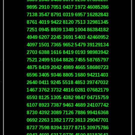
9895 2910 7051 0437 1972 46085286
7138 3547 8791 0319 6957 16282843
8761 4019 9422 8120 7513 32981345
7251 0945 8939 1349 1004 86384182
4949 6207 2245 3691 5403 42460952
4097 1501 7365 9652 5479 39129134
2703 6388 1616 8419 0193 98983942
7521 2499 5164 8826 7455 58765797
4875 8439 2042 4989 4665 58680723
6596 3405 9346 8805 1680 94211403
2640 0411 9245 5518 4853 39747032
1467 3762 3732 4816 0281 07682179
6593 8125 1305 4382 9847 04715759
6107 8923 7387 9463 4689 24107742
8730 4392 3089 7126 7886 99416368
0692 2263 1382 1772 3613 29047701
8737 7598 8394 3377 8715 30975786