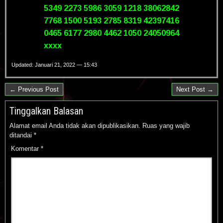
5349 2273 5986 3059 1218 38062842
7768 1500 5193 2785 8319 42397416
0465 6177 2980 4462 1050 24050964
xxxx
Updated: Januari 21, 2022 — 15:43
← Previous Post
Next Post →
Tinggalkan Balasan
Alamat email Anda tidak akan dipublikasikan.
Ruas yang wajib
ditandai
*
Komentar
*