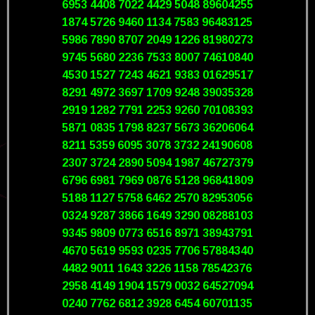
6953 4408 7022 4429 5048 89604255
1874 5726 9460 1134 7583 96483125
5986 7890 8707 2049 1226 81980273
9745 5680 2236 7533 8007 74610840
4530 1527 7243 4621 9383 01629517
8291 4972 3697 1709 9248 39035328
2919 1282 7791 2253 9260 70108393
5871 0835 1798 8237 5673 36206064
8211 5359 6095 3078 3732 24190608
2307 3724 2890 5094 1987 46727379
6796 6981 7969 0876 5128 96841809
5188 1127 5758 6462 2570 82953056
0324 9287 3866 1649 3290 08288103
9345 9809 0773 6516 8971 38943791
4670 5619 9593 0235 7706 57884340
4482 9011 1643 3226 1158 78542376
2958 4149 1904 1579 0032 64527094
0240 7762 6812 3928 6454 60701135