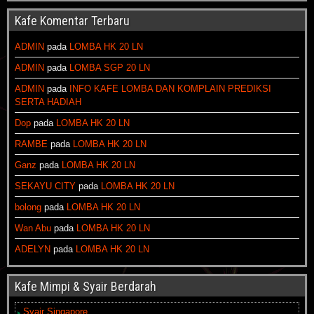
Kafe Komentar Terbaru
ADMIN
pada
LOMBA HK 20 LN
ADMIN
pada
LOMBA SGP 20 LN
ADMIN
pada
INFO KAFE LOMBA DAN KOMPLAIN PREDIKSI
SERTA HADIAH
Dop
pada
LOMBA HK 20 LN
RAMBE
pada
LOMBA HK 20 LN
Ganz
pada
LOMBA HK 20 LN
SEKAYU CITY
pada
LOMBA HK 20 LN
bolong
pada
LOMBA HK 20 LN
Wan Abu
pada
LOMBA HK 20 LN
ADELYN
pada
LOMBA HK 20 LN
Kafe Mimpi & Syair Berdarah
Syair Singapore