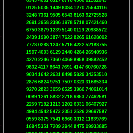
6943 4601 6317 0776 4500 81182643
0125 5035 1449 8084 1270 75544116
3248 7361 9505 6543 8163 92725528
2691 3958 2386 1978 5718 07421460
6750 3879 1239 5140 0119 20988572
2439 1990 3874 7622 8265 61628092
7778 0288 1247 5716 4232 52188755
1597 4093 6129 2440 4284 26940936
4270 2246 7360 4069 8958 39882452
9832 4117 8643 7691 4147 60760728
9034 1642 2631 8498 5829 34353510
2876 6824 9751 7507 0323 31685334
9270 2823 3059 6525 3980 74061014
0089 1261 8832 2718 9853 77462581
2259 7182 1213 1202 6331 06407927
4984 4542 5473 2351 2526 29697587
0559 8375 7541 6960 3012 11839769
1684 5351 7209 2944 8475 09933885