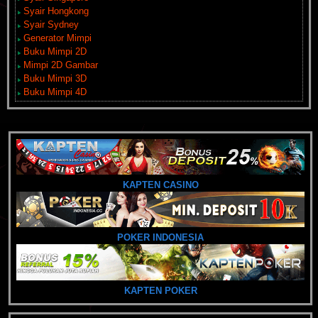
Syair Hongkong
Syair Sydney
Generator Mimpi
Buku Mimpi 2D
Mimpi 2D Gambar
Buku Mimpi 3D
Buku Mimpi 4D
KAPTEN CASINO
POKER INDONESIA
KAPTEN POKER