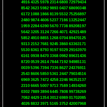
4916 4325 5978 2314 6800 72979434
8542 3623 5982 9893 0437 68690348
6172 1088 1866 8139 5532 75256897
2480 9874 4606 5237 7186 13252447
1959 2284 6390 5670 7738 89208197
5642 3205 3124 7266 4071 42921489
5852 4910 8855 1268 0704 89470125
9313 2152 7681 9245 3860 63363171
5530 8361 8793 9197 9329 29163970
6161 0938 8470 3368 0982 89631436
8720 0539 2614 7844 7192 94985131
0039 5396 7394 7336 8627 24376911
2543 8606 5850 5361 2447 79034516
6969 3625 7472 4258 2246 96352137
2310 6665 5007 9713 7589 14934260
0302 7889 3894 6445 7808 99738269
7082 4429 1354 3012 6989 01702085
4026 8832 3971 5165 3752 42007968