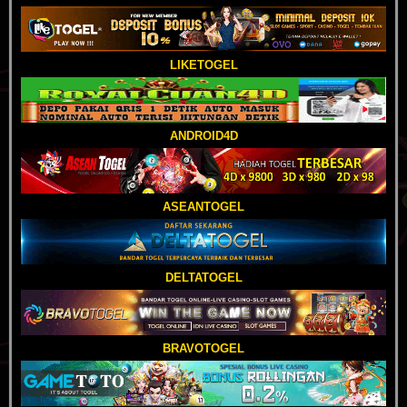
LIKETOGEL
ANDROID4D
ASEANTOGEL
DELTATOGEL
BRAVOTOGEL