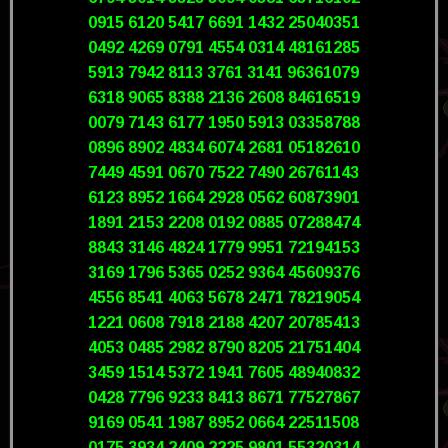
0915 6120 5417 6691 1432 25040351
0492 4269 0791 4554 0314 48161285
5913 7942 8113 3761 3141 96361079
6318 9065 8388 2136 2608 84616519
0079 7143 6177 1950 5913 03358788
0896 8902 4834 6074 2681 05182610
7449 4591 0670 7522 7490 26761143
6123 8952 1664 2928 0562 60873901
1891 2153 2208 0192 0885 07288474
8843 3146 4824 1779 9951 72194153
3169 1796 5365 0252 9364 45609376
4556 8541 4063 5678 2471 78219054
1221 0608 7918 2188 4207 20785413
4053 0485 2982 8790 8205 21751404
3459 1514 5372 1941 7605 48940832
0428 7796 9233 8413 8671 77527867
9169 0541 1987 8952 0664 22511508
0175 3934 2409 2225 9801 55320314