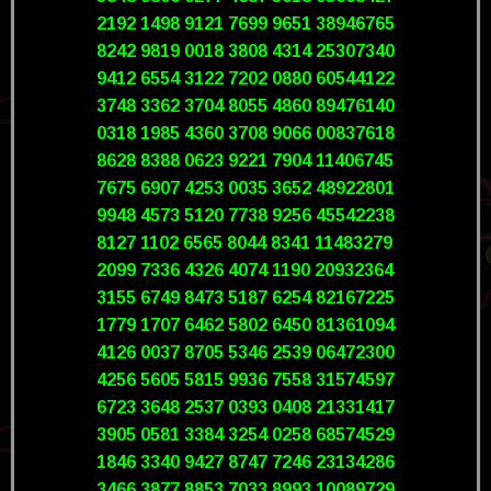
2192 1498 9121 7699 9651 38946765
8242 9819 0018 3808 4314 25307340
9412 6554 3122 7202 0880 60544122
3748 3362 3704 8055 4860 89476140
0318 1985 4360 3708 9066 00837618
8628 8388 0623 9221 7904 11406745
7675 6907 4253 0035 3652 48922801
9948 4573 5120 7738 9256 45542238
8127 1102 6565 8044 8341 11483279
2099 7336 4326 4074 1190 20932364
3155 6749 8473 5187 6254 82167225
1779 1707 6462 5802 6450 81361094
4126 0037 8705 5346 2539 06472300
4256 5605 5815 9936 7558 31574597
6723 3648 2537 0393 0408 21331417
3905 0581 3384 3254 0258 68574529
1846 3340 9427 8747 7246 23134286
3466 3877 8853 7033 8993 10089729