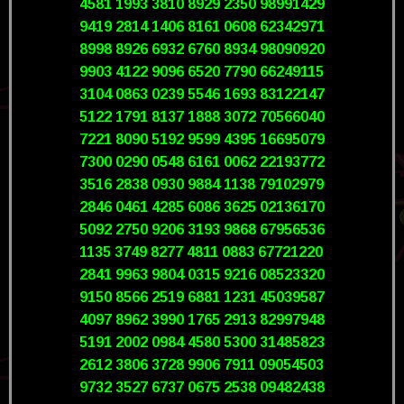
4581 1993 3810 8929 2350 98991429
9419 2814 1406 8161 0608 62342971
8998 8926 6932 6760 8934 98090920
9903 4122 9096 6520 7790 66249115
3104 0863 0239 5546 1693 83122147
5122 1791 8137 1888 3072 70566040
7221 8090 5192 9599 4395 16695079
7300 0290 0548 6161 0062 22193772
3516 2838 0930 9884 1138 79102979
2846 0461 4285 6086 3625 02136170
5092 2750 9206 3193 9868 67956536
1135 3749 8277 4811 0883 67721220
2841 9963 9804 0315 9216 08523320
9150 8566 2519 6881 1231 45039587
4097 8962 3990 1765 2913 82997948
5191 2002 0984 4580 5300 31485823
2612 3806 3728 9906 7911 09054503
9732 3527 6737 0675 2538 09482438