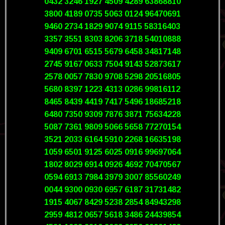
0432 3246 1927 4509 4289 63868810
3800 4189 0735 5063 0124 96470691
9460 2734 1829 9074 9115 58316403
3357 3551 8303 8206 3718 54010888
9409 6701 6515 5679 6458 34817148
2745 9167 0633 7504 9143 52873617
2578 0057 7830 9708 5298 20516805
5680 8397 1223 4313 0286 99816112
8465 8439 4419 7417 5496 18685218
6480 7350 9309 7876 3871 75634228
5087 7361 9809 5066 5658 77270154
3521 2033 6164 5910 2268 16635198
1059 6501 9125 6025 0916 99697064
1802 8029 6914 0926 4692 70470567
0594 6913 7984 3979 3007 85560249
0044 9300 0930 6957 6187 31731482
1915 4067 8429 5238 2854 84943298
2959 4812 0657 5618 3486 24439854