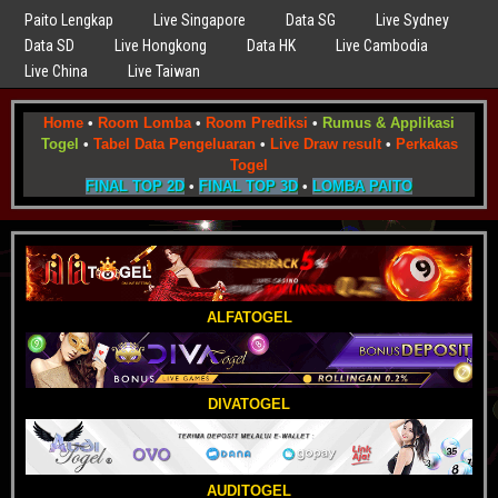
Paito Lengkap
Live Singapore
Data SG
Live Sydney
Data SD
Live Hongkong
Data HK
Live Cambodia
Live China
Live Taiwan
Home
•
Room Lomba
•
Room Prediksi
•
Rumus & Applikasi
Togel
•
Tabel Data Pengeluaran
•
Live Draw result
•
Perkakas
Togel
FINAL TOP 2D
•
FINAL TOP 3D
•
LOMBA PAITO
ALFATOGEL
DIVATOGEL
AUDITOGEL