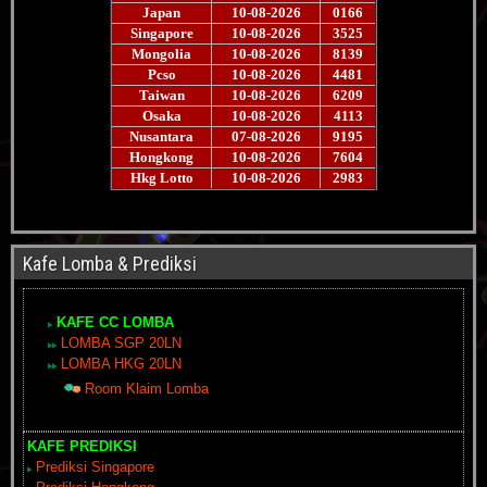
Kafe Lomba & Prediksi
KAFE CC LOMBA
LOMBA SGP 20LN
LOMBA HKG 20LN
Room Klaim Lomba
KAFE PREDIKSI
Prediksi Singapore