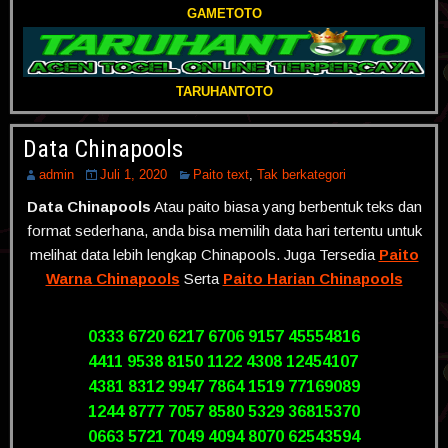
GAMETOTO
TARUHANTOTO
Data Chinapools
admin
Juli 1, 2020
Paito text
,
Tak berkategori
Data Chinapools
Atau paito biasa yang berbentuk teks dan
format sederhana, anda bisa memilih data hari tertentu untuk
melihat data lebih lengkap Chinapools. Juga Tersedia
Paito
Warna Chinapools
Serta
Paito Harian Chinapools
0333 6720 6217 6706 9157 45554816
4411 9538 8150 1122 4308 12454107
4381 8312 9947 7864 1519 77169089
1244 8777 7057 8580 5329 36815370
0663 5721 7049 4094 8070 62543594