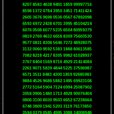
8207 8583 4638 9401 1859 99997716
8598 1372 0784 3950 3451 71411424
2605 3676 9698 0536 0567 67892098
6593 6972 2438 6701 3995 45104214
6076 0508 6077 5235 6504 80959379
0819 2769 4632 6658 8309 75603530
9577 0831 8308 5646 7372 48928075
3132 0060 9592 5383 1888 80613585
7082 8218 4217 8305 9982 61028937
3767 8404 1569 8716 4929 21414084
2261 9071 5839 4844 5225 37596987
6571 3511 8483 4300 1859 92685983
9884 4526 9688 5882 1495 69923108
2772 5164 5904 7124 6994 25087902
3058 0906 1480 1713 4928 90076404
0806 3100 8030 9503 6652 67238664
6748 3809 1941 5203 3119 76173850
3594 0379 0585 4995 3088 34008948