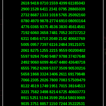
2618 9418 0710 1559 4399 61185043
2900 1528 6411 2341 0795 28865039
2732 8687 1333 1018 5765 25092160
0780 4970 9878 2774 6910 08093164
4776 0365 9375 4536 3830 45614561
7192 6060 3658 7481 7052 30737212
6311 0456 6710 2049 2142 40663769
5005 0957 7397 6116 2484 39121071
2061 8275 1255 2215 9559 00200402
5597 9284 7040 9487 9788 37437648
2492 9060 6099 4647 4480 43640718
6555 7952 6269 5337 3509 90530216
5658 1868 3324 3406 2611 69179848
7066 2305 2026 7800 7083 57509479
8122 4519 1749 1951 7015 38164513
3221 7582 3498 8214 6725 40603773
8911 5251 5194 3599 2554 58019069
9035 3751 8857 1150 7244 35222531