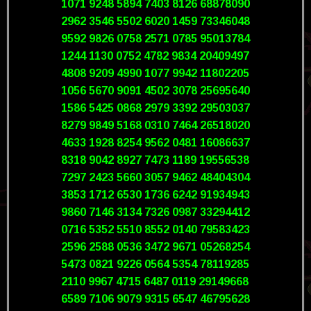
1071 9248 5894 7403 8126 68878090
2962 3546 5502 6020 1459 73346048
9592 9826 0758 2571 0785 95013784
1244 1130 0752 4782 9834 20409497
4808 9209 4990 1077 9942 11802205
1056 5670 9091 4502 3078 25695640
1586 5425 0868 2979 3392 29503037
8279 9849 5168 0310 7464 26518020
4633 1928 8254 9562 0481 16086637
8318 9042 8927 7473 1189 19556538
7297 2423 5660 3057 9462 48404304
3853 1712 6530 1736 6242 91934943
9860 7146 3134 7326 0987 33294412
0716 5352 5510 8552 0140 79583423
2596 2588 0536 3472 9671 05268254
5473 0821 9226 0564 5354 78119285
2110 9967 4715 6487 0119 29149668
6589 7106 9079 9315 6547 46795628