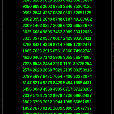
3245 0260 7659 5095 8461 83853034
9250 8988 3603 9753 3846 75264125
0593 2641 4267 0820 0301 32651125
8902 3951 2640 8748 0187 49163602
2309 1402 0257 2006 6423 66523670
3625 6084 9895 7452 3089 33312038
5315 3572 0537 8017 2429 93283411
8795 8431 4349 8714 7965 17892471
1065 7633 2915 0561 8360 74982743
4610 0406 7140 5906 9055 56544985
7228 6545 2484 2210 1191 39725254
2574 2020 2680 7929 2135 09250918
0799 5697 6431 7654 7406 82272074
6147 6214 9279 8429 5464 16554431
6456 3049 4988 4905 0717 87220206
7339 1784 7342 8978 4736 69602487
3802 3796 7052 1944 1985 65861653
1892 7673 0191 1039 5990 55077737