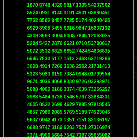
1870 8748 4320 9817 1335 54237562
8524 0921 9140 3191 4901 63990451
7752 8582 8457 7725 5174 40240495
6929 8908 5455 6916 9847 16837132
4309 8593 3004 6008 7845 12063025
5284 5427 2876 6621 0710 53780617
5072 3532 6825 8852 7424 54836835
6545 7530 5177 1513 3468 63719396
3698 4914 7266 3638 2592 21731413
5328 5083 6150 7384 0948 01799554
9671 4036 4068 8330 9726 03293971
5088 4060 0186 3374 4638 73266257
3988 5484 9736 0546 5797 83884331
4605 0822 2699 4629 7885 97818545
4857 7989 2085 5769 5189 74523045
5637 0042 4173 1351 7151 83136197
6688 9747 3189 9283 7571 27316974
3371 4906 5684 7542 7387 85655082