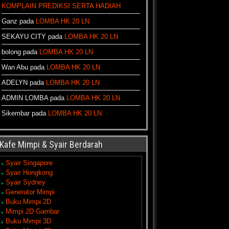
KOMPLAIN PREDIKSI SERTA HADIAH
Ganz
pada
LOMBA HK 20 LN
SEKAYU CITY
pada
LOMBA HK 20 LN
bolong
pada
LOMBA HK 20 LN
Wan Abu
pada
LOMBA HK 20 LN
ADELYN
pada
LOMBA HK 20 LN
ADMIN LOMBA
pada
LOMBA HK 20 LN
Sikembar
pada
LOMBA HK 20 LN
Kafe Mimpi & Syair Berdarah
Syair Singapore
Syair Hongkong
Syair Sydney
Generator Mimpi
Buku Mimpi 2D
Mimpi 2D Gambar
Buku Mimpi 3D