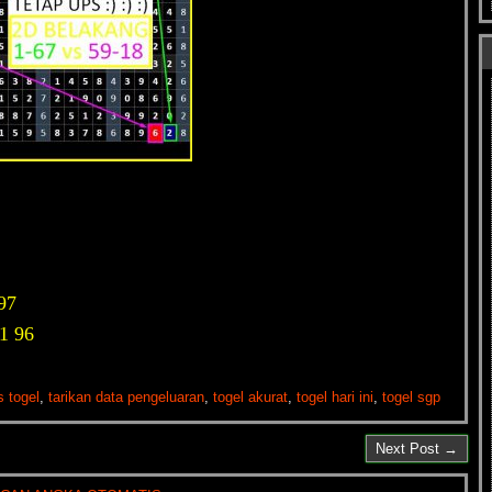
97
1 96
 togel
,
tarikan data pengeluaran
,
togel akurat
,
togel hari ini
,
togel sgp
Next Post →