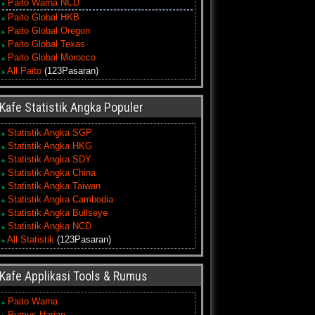
Paito Warna NCD
Paito Global HKB
Paito Global Oregon
Paito Global Texas
Paito Global Morocco
All Paito
(123Pasaran)
Kafe Statistik Angka Populer
Statistik Angka SGP
Statistik Angka HKG
Statistik Angka SDY
Statistik Angka China
Statistik Angka Taiwan
Statistik Angka Cambodia
Statistik Angka Bullseye
Statistik Angka NCD
All Statistik
(123Pasaran)
Kafe Applikasi Tools & Rumus
Paito Warna
Rumus Harian