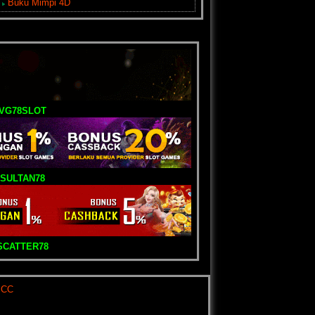
Buku Mimpi 4D
VG78SLOT
SULTAN78
SCATTER78
.CC