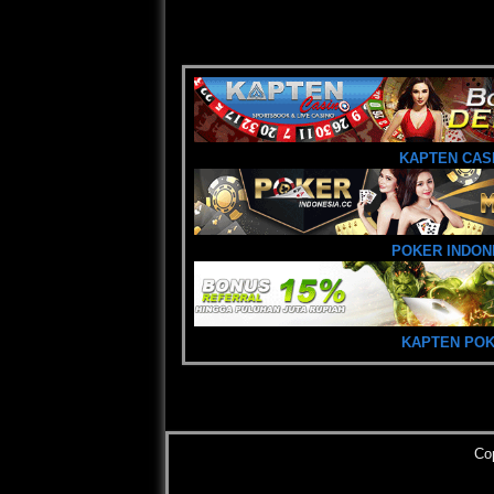
KAPTEN CAS
POKER INDON
KAPTEN PO
Co