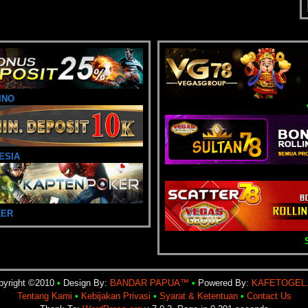
INO
ESIA
KER
pyright ©2010
•
Design By:
BANDAR PAPUA™
•
Powered By:
KAFETOGEL
Tentang Kami
•
Kebijakan Privasi
•
Syarat & Ketentuan
•
Contact Us