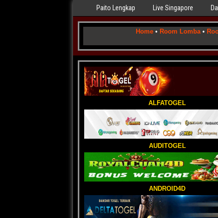
Paito Lengkap
Live Singapore
Da
Home
•
Room Lomba
•
Roo
ALFATOGEL
AUDITOGEL
ANDROID4D