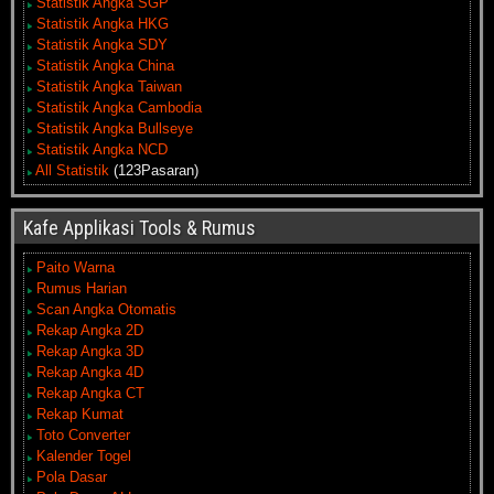
Statistik Angka SGP
Statistik Angka HKG
Statistik Angka SDY
Statistik Angka China
Statistik Angka Taiwan
Statistik Angka Cambodia
Statistik Angka Bullseye
Statistik Angka NCD
All Statistik
(123Pasaran)
Kafe Applikasi Tools & Rumus
Paito Warna
Rumus Harian
Scan Angka Otomatis
Rekap Angka 2D
Rekap Angka 3D
Rekap Angka 4D
Rekap Angka CT
Rekap Kumat
Toto Converter
Kalender Togel
Pola Dasar