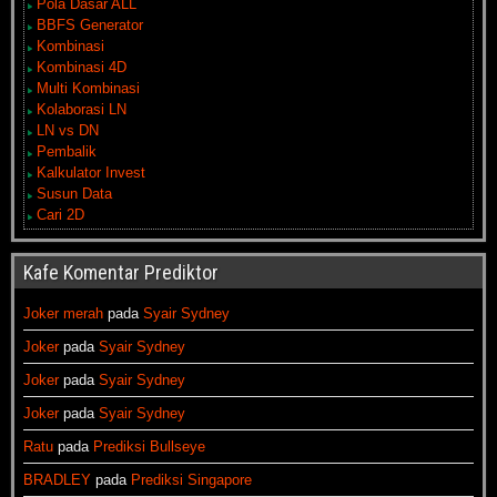
Pola Dasar ALL
BBFS Generator
Kombinasi
Kombinasi 4D
Multi Kombinasi
Kolaborasi LN
LN vs DN
Pembalik
Kalkulator Invest
Susun Data
Cari 2D
Kafe Komentar Prediktor
Joker merah
pada
Syair Sydney
Joker
pada
Syair Sydney
Joker
pada
Syair Sydney
Joker
pada
Syair Sydney
Ratu
pada
Prediksi Bullseye
BRADLEY
pada
Prediksi Singapore