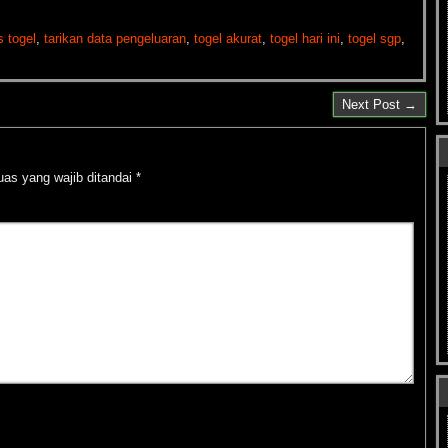
 togel
,
tarikan data pengeluaran
,
togel akurat
,
togel hari ini
,
togel sgp
,
Next Post →
as yang wajib ditandai
*