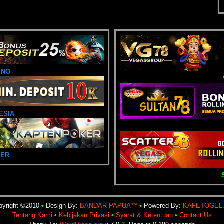
INO
ESIA
KER
pyright ©2010
•
Design By:
BANDAR PAPUA™
•
Powered By:
KAFETOGEL
Tentang Kami
•
Kebijakan Privasi
•
Syarat & Ketentuan
•
Contact Us