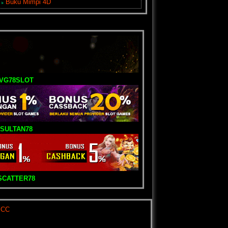
Buku Mimpi 4D
VG78SLOT
SULTAN78
SCATTER78
.CC