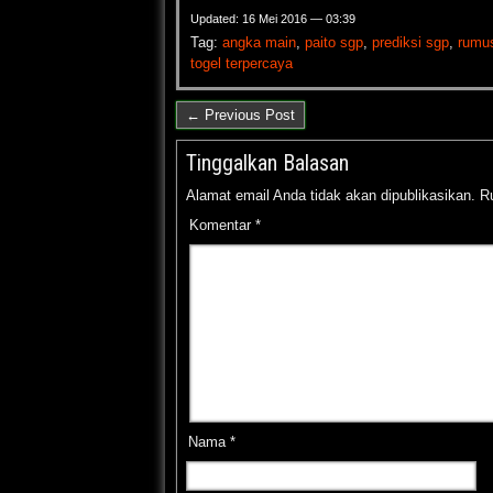
Updated: 16 Mei 2016 — 03:39
Tag:
angka main
,
paito sgp
,
prediksi sgp
,
rumus
togel terpercaya
← Previous Post
Tinggalkan Balasan
Alamat email Anda tidak akan dipublikasikan.
Ru
Komentar
*
Nama
*