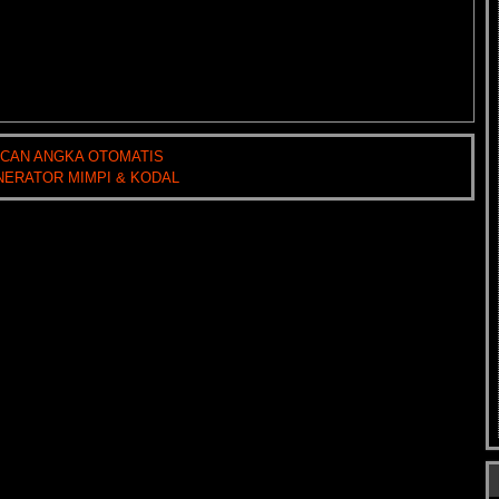
CAN ANGKA OTOMATIS
NERATOR MIMPI & KODAL