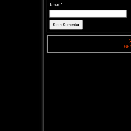
Email
*
S
GE