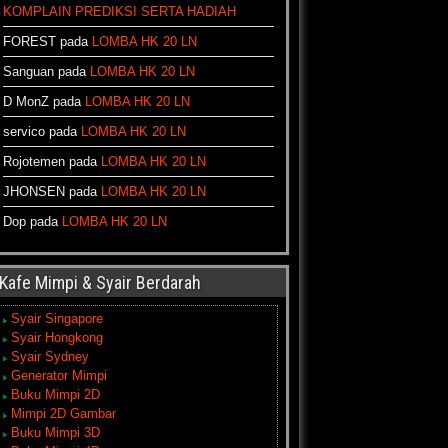
KOMPLAIN PREDIKSI SERTA HADIAH
FOREST
pada
LOMBA HK 20 LN
Sanguan
pada
LOMBA HK 20 LN
D MonZ
pada
LOMBA HK 20 LN
servico
pada
LOMBA HK 20 LN
Rojotemen
pada
LOMBA HK 20 LN
JHONSEN
pada
LOMBA HK 20 LN
Dop
pada
LOMBA HK 20 LN
Kafe Mimpi & Syair Berdarah
Syair Singapore
Syair Hongkong
Syair Sydney
Generator Mimpi
Buku Mimpi 2D
Mimpi 2D Gambar
Buku Mimpi 3D