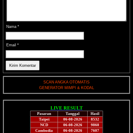
Nama
*
Email
*
SCAN ANGKA OTOMATIS
GENERATOR MIMPI & KODAL