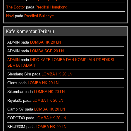
The Doctor
pada
Prediksi Hongkong
Novi
pada
Prediksi Bullseye
Kafe Komentar Terbaru
ADMIN
pada
LOMBA HK 20 LN
ADMIN
pada
LOMBA SGP 20 LN
ADMIN
pada
INFO KAFE LOMBA DAN KOMPLAIN PREDIKSI
SERTA HADIAH
Slendang Biru
pada
LOMBA HK 20 LN
Gians
pada
LOMBA HK 20 LN
Sikembar
pada
LOMBA HK 20 LN
Riyuki01
pada
LOMBA HK 20 LN
Gambir87
pada
LOMBA HK 20 LN
CODOT49
pada
LOMBA HK 20 LN
BHUR33M
pada
LOMBA HK 20 LN