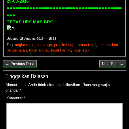
25-08-2016
========================================
===
TETAP UPS MAS BRO…
Updated: 25 Agustus 2016 — 15:13
Tag:
angka main
,
paito sgp
,
prediksi sgp
,
rumus togel
,
tarikan data
pengeluaran
,
togel akurat
,
togel hari ini
,
togel sgp
← Previous Post
Next Post →
Tinggalkan Balasan
Alamat email Anda tidak akan dipublikasikan.
Ruas yang wajib
ditandai
*
Komentar
*