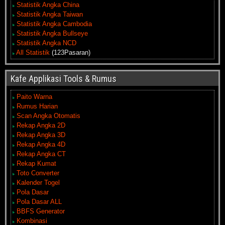
Statistik Angka China
Statistik Angka Taiwan
Statistik Angka Cambodia
Statistik Angka Bullseye
Statistik Angka NCD
All Statistik
(123Pasaran)
Kafe Applikasi Tools & Rumus
Paito Warna
Rumus Harian
Scan Angka Otomatis
Rekap Angka 2D
Rekap Angka 3D
Rekap Angka 4D
Rekap Angka CT
Rekap Kumat
Toto Converter
Kalender Togel
Pola Dasar
Pola Dasar ALL
BBFS Generator
Kombinasi