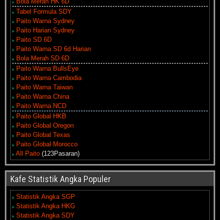
Bola Merah HK 6D
Tabel Formula SDY
Paito Warna Sydney
Paito Harian Sydney
Paito SD 6D
Paito Warna SD 6d Harian
Bola Merah SD 6D
Paito Warna BullsEye
Paito Warna Cambodia
Paito Warna Taiwan
Paito Warna China
Paito Warna NCD
Paito Global HKB
Paito Global Oregon
Paito Global Texas
Paito Global Morocco
All Paito
(123Pasaran)
Kafe Statistik Angka Populer
Statistik Angka SGP
Statistik Angka HKG
Statistik Angka SDY