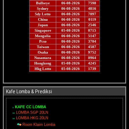
Kafe Lomba & Prediksi
KAFE CC LOMBA
LOMBA SGP 20LN
LOMBA HKG 20LN
Room Klaim Lomba