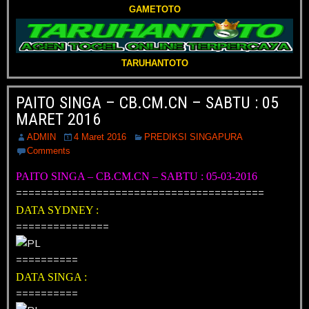
GAMETOTO
TARUHANTOTO
PAITO SINGA – CB.CM.CN – SABTU : 05
MARET 2016
ADMIN
4 Maret 2016
PREDIKSI SINGAPURA
Comments
PAITO SINGA – CB.CM.CN – SABTU : 05-03-2016
========================================
DATA SYDNEY :
===============
==========
DATA SINGA :
==========