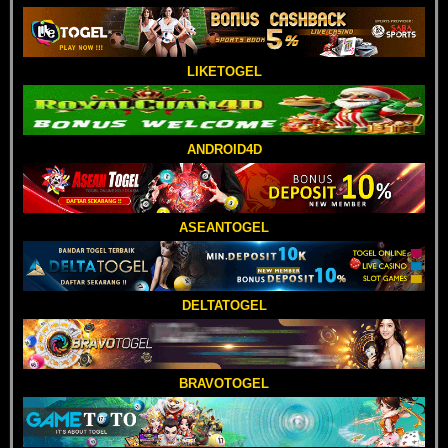
LIKETOGEL
ANDROID4D
ASEANTOGEL
DELTATOGEL
BRAVOTOGEL