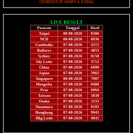
GENERATOR MIMPI & KODAL