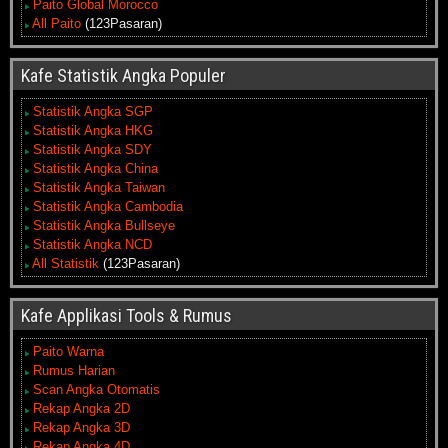
Paito Global Morocco
All Paito
(123Pasaran)
Kafe Statistik Angka Populer
Statistik Angka SGP
Statistik Angka HKG
Statistik Angka SDY
Statistik Angka China
Statistik Angka Taiwan
Statistik Angka Cambodia
Statistik Angka Bullseye
Statistik Angka NCD
All Statistik
(123Pasaran)
Kafe Applikasi Tools & Rumus
Paito Warna
Rumus Harian
Scan Angka Otomatis
Rekap Angka 2D
Rekap Angka 3D
Rekap Angka 4D