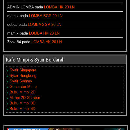
ADMIN LOMBA
pada
LOMBA HK 20 LN
mamix
pada
LOMBA SGP 20 LN
dobos
pada
LOMBA SGP 20 LN
mamix
pada
LOMBA HK 20 LN
Zonk 84
pada
LOMBA HK 20 LN
Kafe Mimpi & Syair Berdarah
Syair Singapore
Syair Hongkong
Syair Sydney
Generator Mimpi
Buku Mimpi 2D
Mimpi 2D Gambar
Buku Mimpi 3D
Buku Mimpi 4D