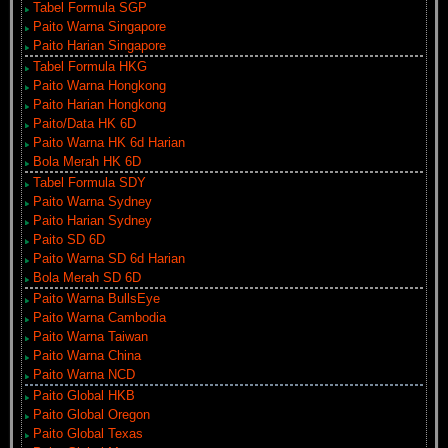
Tabel Formula SGP
Paito Warna Singapore
Paito Harian Singapore
Tabel Formula HKG
Paito Warna Hongkong
Paito Harian Hongkong
Paito/Data HK 6D
Paito Warna HK 6d Harian
Bola Merah HK 6D
Tabel Formula SDY
Paito Warna Sydney
Paito Harian Sydney
Paito SD 6D
Paito Warna SD 6d Harian
Bola Merah SD 6D
Paito Warna BullsEye
Paito Warna Cambodia
Paito Warna Taiwan
Paito Warna China
Paito Warna NCD
Paito Global HKB
Paito Global Oregon
Paito Global Texas