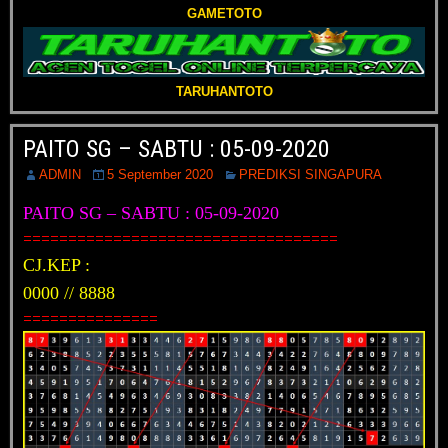
GAMETOTO
TARUHANTOTO
PAITO SG – SABTU : 05-09-2020
ADMIN
5 September 2020
PREDIKSI SINGAPURA
PAITO SG – SABTU : 05-09-2020
===================================
CJ.KEP :
0000 // 8888
===============