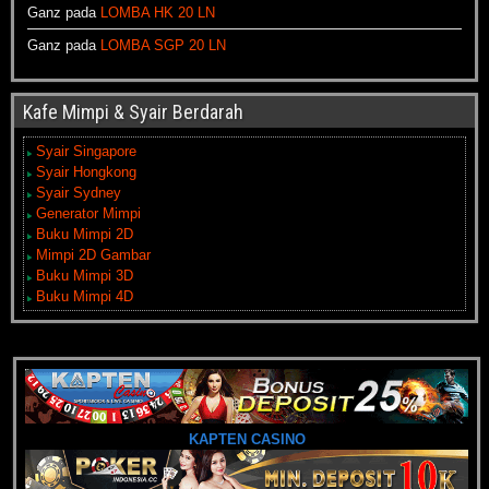
Ganz
pada
LOMBA HK 20 LN
Ganz
pada
LOMBA SGP 20 LN
Kafe Mimpi & Syair Berdarah
Syair Singapore
Syair Hongkong
Syair Sydney
Generator Mimpi
Buku Mimpi 2D
Mimpi 2D Gambar
Buku Mimpi 3D
Buku Mimpi 4D
KAPTEN CASINO