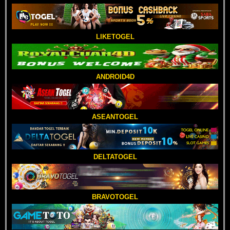
LIKETOGEL
ANDROID4D
ASEANTOGEL
DELTATOGEL
BRAVOTOGEL