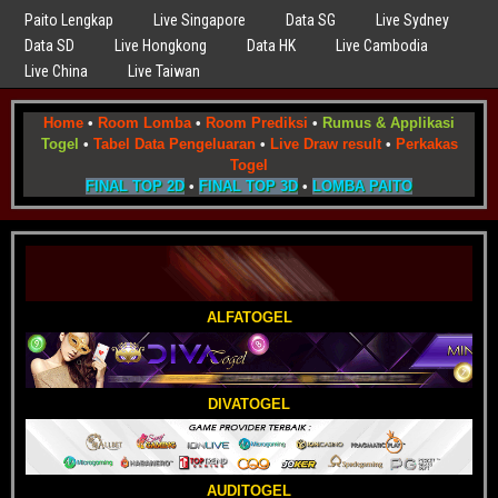
Paito Lengkap
Live Singapore
Data SG
Live Sydney
Data SD
Live Hongkong
Data HK
Live Cambodia
Live China
Live Taiwan
Home
•
Room Lomba
•
Room Prediksi
•
Rumus & Applikasi
Togel
•
Tabel Data Pengeluaran
•
Live Draw result
•
Perkakas
Togel
FINAL TOP 2D
•
FINAL TOP 3D
•
LOMBA PAITO
ALFATOGEL
DIVATOGEL
AUDITOGEL