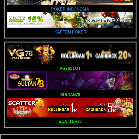
POKER INDONESIA
KAPTEN POKER
VG78SLOT
SULTAN78
SCATTER78