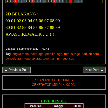
===============
2D BELAKANG :
00 01 02 03 04 05 06 07 08 09
80 81 82 83 84 85 86 87 88 89
AWAS…KEWALIK …..!!!
===============
Updated: 5 September 2020 — 00:42
Tag:
angka main
,
paito sgp
,
prediksi sgp
,
rumus togel
,
tarikan data
pengeluaran
,
togel akurat
,
togel hari ini
,
togel sgp
← Previous Post
Next Post →
SCAN ANGKA OTOMATIS
GENERATOR MIMPI & KODAL