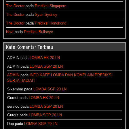
The Doctor
pada
Prediksi Singapore
The Doctor
pada
Syair Sydney
The Doctor
pada
Prediksi Hongkong
Novi
pada
Prediksi Bullseye
Kafe Komentar Terbaru
ADMIN
pada
LOMBA HK 20 LN
ADMIN
pada
LOMBA SGP 20 LN
ADMIN
pada
INFO KAFE LOMBA DAN KOMPLAIN PREDIKSI
SERTA HADIAH
Sikembar
pada
LOMBA SGP 20 LN
Gurdut
pada
LOMBA HK 20 LN
servico
pada
LOMBA SGP 20 LN
Gurdut
pada
LOMBA SGP 20 LN
Dop
pada
LOMBA SGP 20 LN