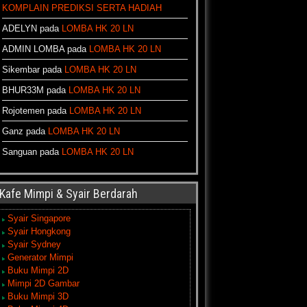
KOMPLAIN PREDIKSI SERTA HADIAH
ADELYN
pada
LOMBA HK 20 LN
ADMIN LOMBA
pada
LOMBA HK 20 LN
Sikembar
pada
LOMBA HK 20 LN
BHUR33M
pada
LOMBA HK 20 LN
Rojotemen
pada
LOMBA HK 20 LN
Ganz
pada
LOMBA HK 20 LN
Sanguan
pada
LOMBA HK 20 LN
Kafe Mimpi & Syair Berdarah
Syair Singapore
Syair Hongkong
Syair Sydney
Generator Mimpi
Buku Mimpi 2D
Mimpi 2D Gambar
Buku Mimpi 3D