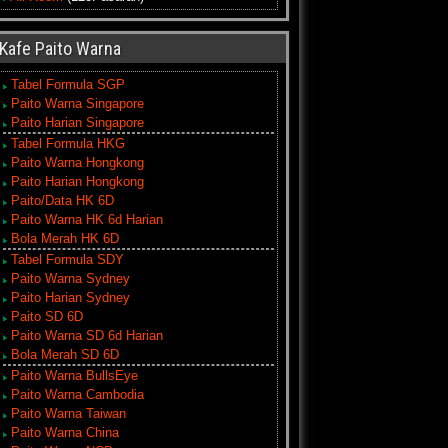
Kafe Paito Warna
Tabel Formula SGP
Paito Warna Singapore
Paito Harian Singapore
Tabel Formula HKG
Paito Warna Hongkong
Paito Harian Hongkong
Paito/Data HK 6D
Paito Warna HK 6d Harian
Bola Merah HK 6D
Tabel Formula SDY
Paito Warna Sydney
Paito Harian Sydney
Paito SD 6D
Paito Warna SD 6d Harian
Bola Merah SD 6D
Paito Warna BullsEye
Paito Warna Cambodia
Paito Warna Taiwan
Paito Warna China