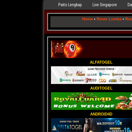
Paito Lengkap
Live Singapore
Da
Home
•
Room Lomba
•
Roo
ALFATOGEL
AUDITOGEL
ANDROID4D