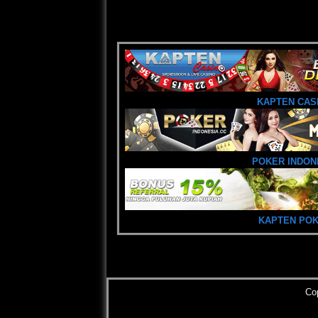
KAPTEN CAS
POKER INDON
KAPTEN PO
Co