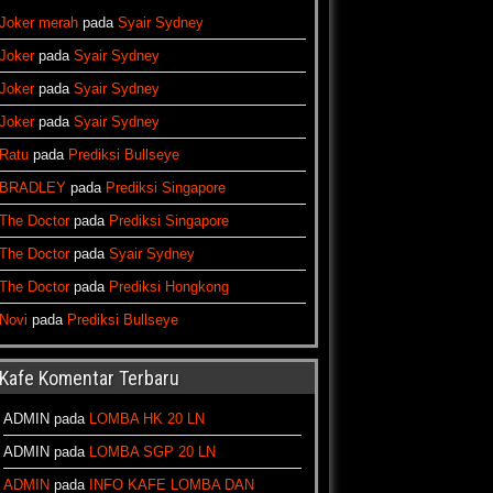
Joker merah
pada
Syair Sydney
Joker
pada
Syair Sydney
Joker
pada
Syair Sydney
Joker
pada
Syair Sydney
Ratu
pada
Prediksi Bullseye
BRADLEY
pada
Prediksi Singapore
The Doctor
pada
Prediksi Singapore
The Doctor
pada
Syair Sydney
The Doctor
pada
Prediksi Hongkong
Novi
pada
Prediksi Bullseye
Kafe Komentar Terbaru
ADMIN
pada
LOMBA HK 20 LN
ADMIN
pada
LOMBA SGP 20 LN
ADMIN
pada
INFO KAFE LOMBA DAN