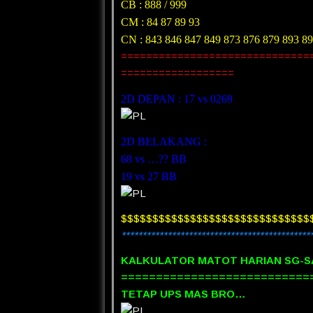
CB : 888 / 999
CM : 84 87 89 93
CN : 843 846 847 849 873 876 879 893 89
==============================
==================
2D DEPAN : 17 vs 0269
2D BELAKANG :
68 vs …?? BB
19 vs 27 BB
$$$$$$$$$$$$$$$$$$$$$$$$$$$$$$
*********************************************
KALKULATOR MATOT HARIAN SG-SAB
===========================
TETAP UPS MAS BRO…