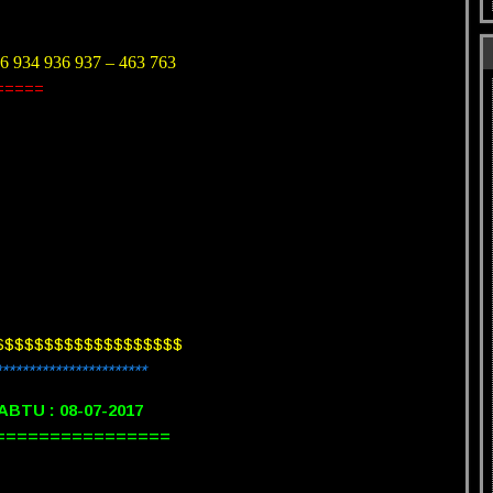
6 934 936 937 – 463 763
=====
$$$$$$$$$$$$$$$$$$$
***********************
TU : 08-07-2017
================