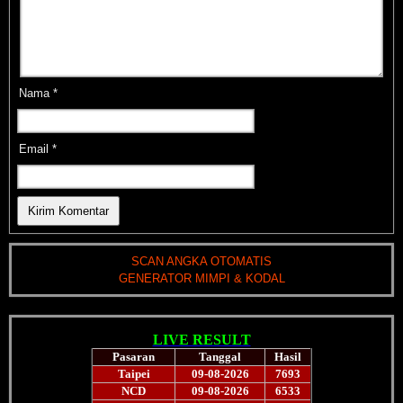
Nama
*
Email
*
SCAN ANGKA OTOMATIS
GENERATOR MIMPI & KODAL