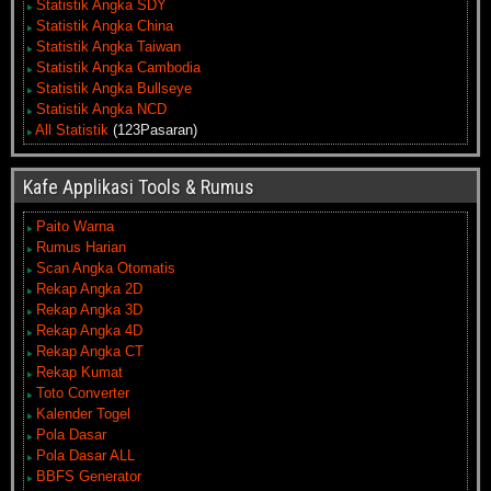
Statistik Angka SDY
Statistik Angka China
Statistik Angka Taiwan
Statistik Angka Cambodia
Statistik Angka Bullseye
Statistik Angka NCD
All Statistik
(123Pasaran)
Kafe Applikasi Tools & Rumus
Paito Warna
Rumus Harian
Scan Angka Otomatis
Rekap Angka 2D
Rekap Angka 3D
Rekap Angka 4D
Rekap Angka CT
Rekap Kumat
Toto Converter
Kalender Togel
Pola Dasar
Pola Dasar ALL
BBFS Generator