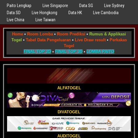
Paito Lengkap
Live Singapore
Data SG
Live Sydney
Data SD
Live Hongkong
Data HK
Live Cambodia
Live China
Live Taiwan
Home
•
Room Lomba
•
Room Prediksi
•
Rumus & Applikasi
Togel
•
Tabel Data Pengeluaran
•
Live Draw result
•
Perkakas
Togel
FINAL TOP 2D
•
FINAL TOP 3D
•
LOMBA PAITO
ALFATOGEL
DIVATOGEL
AUDITOGEL