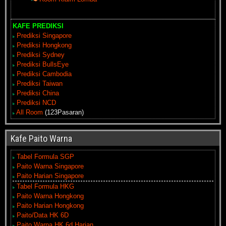
KAFE PREDIKSI
Prediksi Singapore
Prediksi Hongkong
Prediksi Sydney
Prediksi BullsEye
Prediksi Cambodia
Prediksi Taiwan
Prediksi China
Prediksi NCD
All Room
(123Pasaran)
Kafe Paito Warna
Tabel Formula SGP
Paito Warna Singapore
Paito Harian Singapore
Tabel Formula HKG
Paito Warna Hongkong
Paito Harian Hongkong
Paito/Data HK 6D
Paito Warna HK 6d Harian