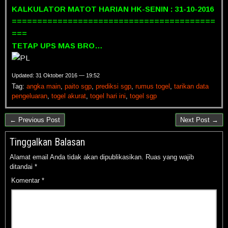
KALKULATOR MATOT HARIAN HK-SENIN : 31-10-2016
========================================
===
TETAP UPS MAS BRO…
Updated: 31 Oktober 2016 — 19:52
Tag:
angka main
,
paito sgp
,
prediksi sgp
,
rumus togel
,
tarikan data
pengeluaran
,
togel akurat
,
togel hari ini
,
togel sgp
← Previous Post
Next Post →
Tinggalkan Balasan
Alamat email Anda tidak akan dipublikasikan.
Ruas yang wajib
ditandai
*
Komentar
*