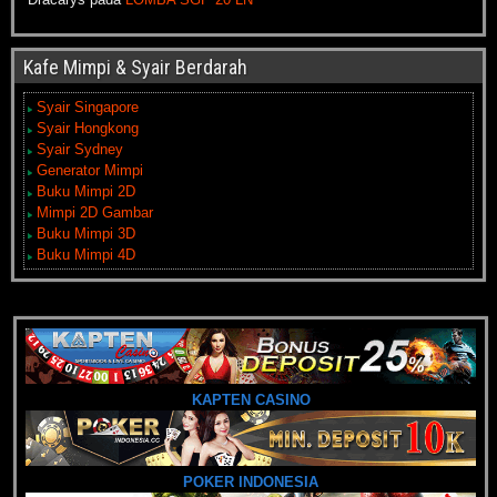
Kafe Mimpi & Syair Berdarah
Syair Singapore
Syair Hongkong
Syair Sydney
Generator Mimpi
Buku Mimpi 2D
Mimpi 2D Gambar
Buku Mimpi 3D
Buku Mimpi 4D
KAPTEN CASINO
POKER INDONESIA