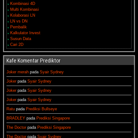
Kombinasi 4D
Multi Kombinasi
Kolaborasi LN
LN vs DN
Pembalik
Kalkulator Invest
Susun Data
Cari 2D
Kafe Komentar Prediktor
Joker merah
pada
Syair Sydney
Joker
pada
Syair Sydney
Joker
pada
Syair Sydney
Joker
pada
Syair Sydney
Ratu
pada
Prediksi Bullseye
BRADLEY
pada
Prediksi Singapore
The Doctor
pada
Prediksi Singapore
The Doctor
pada
Syair Sydney