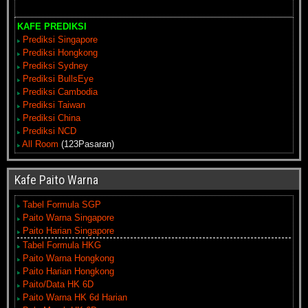
KAFE PREDIKSI
Prediksi Singapore
Prediksi Hongkong
Prediksi Sydney
Prediksi BullsEye
Prediksi Cambodia
Prediksi Taiwan
Prediksi China
Prediksi NCD
All Room
(123Pasaran)
Kafe Paito Warna
Tabel Formula SGP
Paito Warna Singapore
Paito Harian Singapore
Tabel Formula HKG
Paito Warna Hongkong
Paito Harian Hongkong
Paito/Data HK 6D
Paito Warna HK 6d Harian