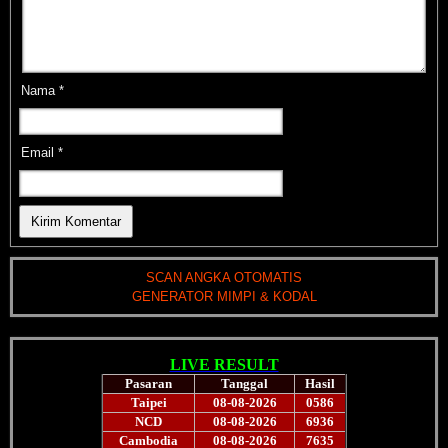
Nama
*
Email
*
SCAN ANGKA OTOMATIS
GENERATOR MIMPI & KODAL