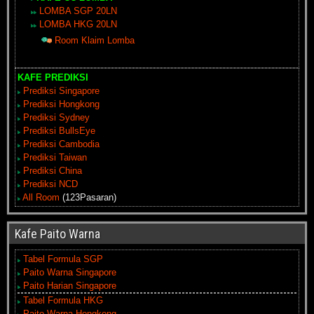
LOMBA SGP 20LN
LOMBA HKG 20LN
Room Klaim Lomba
KAFE PREDIKSI
Prediksi Singapore
Prediksi Hongkong
Prediksi Sydney
Prediksi BullsEye
Prediksi Cambodia
Prediksi Taiwan
Prediksi China
Prediksi NCD
All Room
(123Pasaran)
Kafe Paito Warna
Tabel Formula SGP
Paito Warna Singapore
Paito Harian Singapore
Tabel Formula HKG
Paito Warna Hongkong