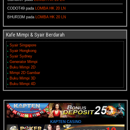
CODOT49
pada
LOMBA HK 20 LN
BHUR33M
pada
LOMBA HK 20 LN
Kafe Mimpi & Syair Berdarah
Syair Singapore
Syair Hongkong
Syair Sydney
Generator Mimpi
Buku Mimpi 2D
Mimpi 2D Gambar
Buku Mimpi 3D
Buku Mimpi 4D
KAPTEN CASINO