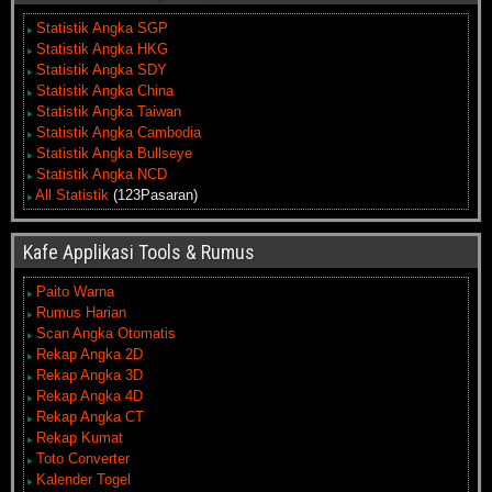
Statistik Angka SGP
Statistik Angka HKG
Statistik Angka SDY
Statistik Angka China
Statistik Angka Taiwan
Statistik Angka Cambodia
Statistik Angka Bullseye
Statistik Angka NCD
All Statistik
(123Pasaran)
Kafe Applikasi Tools & Rumus
Paito Warna
Rumus Harian
Scan Angka Otomatis
Rekap Angka 2D
Rekap Angka 3D
Rekap Angka 4D
Rekap Angka CT
Rekap Kumat
Toto Converter
Kalender Togel