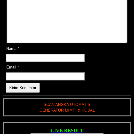
Nama
*
Email
*
SCAN ANGKA OTOMATIS
GENERATOR MIMPI & KODAL