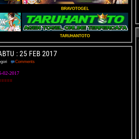
BRAVOTOGEL
TARUHANTOTO
BTU : 25 FEB 2017
gori
Comments
-02-2017
=====