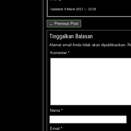
Updated: 9 Maret 2017 — 13:29
← Previous Post
Tinggalkan Balasan
Alamat email Anda tidak akan dipublikasikan.
Ru
Komentar
*
Nama
*
Email
*