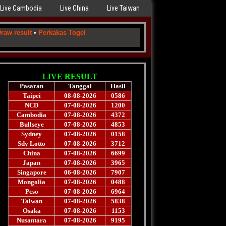
Live Cambodia
Live China
Live Taiwan
raw result
•
Perkakas Togel