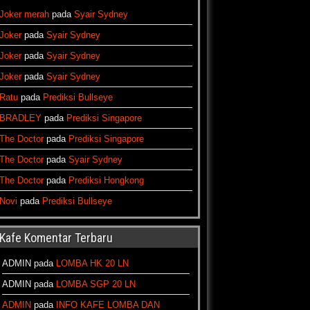
Joker merah
pada
Syair Sydney
Joker
pada
Syair Sydney
Joker
pada
Syair Sydney
Joker
pada
Syair Sydney
Ratu
pada
Prediksi Bullseye
BRADLEY
pada
Prediksi Singapore
The Doctor
pada
Prediksi Singapore
The Doctor
pada
Syair Sydney
The Doctor
pada
Prediksi Hongkong
Novi
pada
Prediksi Bullseye
Kafe Komentar Terbaru
ADMIN
pada
LOMBA HK 20 LN
ADMIN
pada
LOMBA SGP 20 LN
ADMIN
pada
INFO KAFE LOMBA DAN