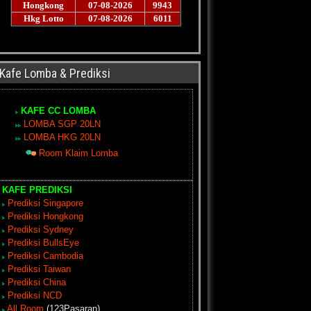
Kafe Lomba & Prediksi
KAFE CC LOMBA
LOMBA SGP 20LN
LOMBA HKG 20LN
Room Klaim Lomba
KAFE PREDIKSI
Prediksi Singapore
Prediksi Hongkong
Prediksi Sydney
Prediksi BullsEye
Prediksi Cambodia
Prediksi Taiwan
Prediksi China
Prediksi NCD
All Room
(123Pasaran)