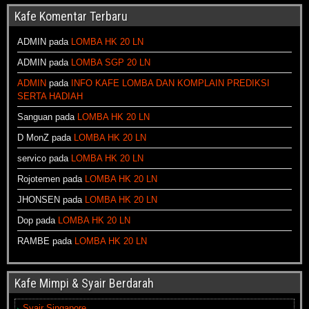
Kafe Komentar Terbaru
ADMIN
pada
LOMBA HK 20 LN
ADMIN
pada
LOMBA SGP 20 LN
ADMIN
pada
INFO KAFE LOMBA DAN KOMPLAIN PREDIKSI
SERTA HADIAH
Sanguan
pada
LOMBA HK 20 LN
D MonZ
pada
LOMBA HK 20 LN
servico
pada
LOMBA HK 20 LN
Rojotemen
pada
LOMBA HK 20 LN
JHONSEN
pada
LOMBA HK 20 LN
Dop
pada
LOMBA HK 20 LN
RAMBE
pada
LOMBA HK 20 LN
Kafe Mimpi & Syair Berdarah
Syair Singapore