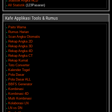
Statistik Angka NCD
All Statistik
(123Pasaran)
Kafe Applikasi Tools & Rumus
Paito Warna
Rumus Harian
Scan Angka Otomatis
Rekap Angka 2D
Rekap Angka 3D
Rekap Angka 4D
Rekap Angka CT
Rekap Kumat
Toto Converter
Kalender Togel
Pola Dasar
Pola Dasar ALL
BBFS Generator
Kombinasi
Kombinasi 4D
Multi Kombinasi
Kolaborasi LN
LN vs DN