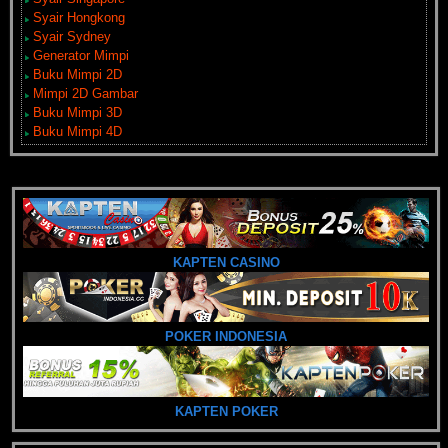
Syair Hongkong
Syair Sydney
Generator Mimpi
Buku Mimpi 2D
Mimpi 2D Gambar
Buku Mimpi 3D
Buku Mimpi 4D
KAPTEN CASINO
POKER INDONESIA
KAPTEN POKER