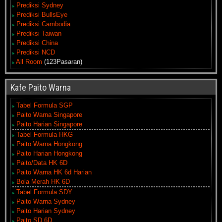
Prediksi Sydney
Prediksi BullsEye
Prediksi Cambodia
Prediksi Taiwan
Prediksi China
Prediksi NCD
All Room
(123Pasaran)
Kafe Paito Warna
Tabel Formula SGP
Paito Warna Singapore
Paito Harian Singapore
Tabel Formula HKG
Paito Warna Hongkong
Paito Harian Hongkong
Paito/Data HK 6D
Paito Warna HK 6d Harian
Bola Merah HK 6D
Tabel Formula SDY
Paito Warna Sydney
Paito Harian Sydney
Paito SD 6D