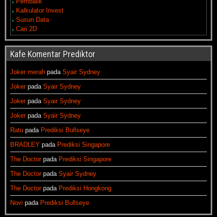
Pembalik
Kalkulator Invest
Susun Data
Cari 2D
Kafe Komentar Prediktor
Joker merah
pada
Syair Sydney
Joker
pada
Syair Sydney
Joker
pada
Syair Sydney
Joker
pada
Syair Sydney
Ratu
pada
Prediksi Bullseye
BRADLEY
pada
Prediksi Singapore
The Doctor
pada
Prediksi Singapore
The Doctor
pada
Syair Sydney
The Doctor
pada
Prediksi Hongkong
Novi
pada
Prediksi Bullseye