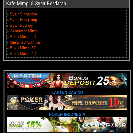
Kafe Mimpi & Syair Berdarah
Syair Singapore
Syair Hongkong
Syair Sydney
Generator Mimpi
Buku Mimpi 2D
Mimpi 2D Gambar
Buku Mimpi 3D
Buku Mimpi 4D
KAPTEN CASINO
POKER INDONESIA