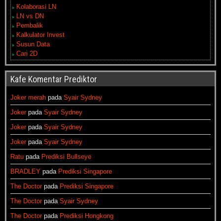
Kolaborasi LN
LN vs DN
Pembalik
Kalkulator Invest
Susun Data
Cari 2D
Kafe Komentar Prediktor
Joker merah
pada
Syair Sydney
Joker
pada
Syair Sydney
Joker
pada
Syair Sydney
Joker
pada
Syair Sydney
Ratu
pada
Prediksi Bullseye
BRADLEY
pada
Prediksi Singapore
The Doctor
pada
Prediksi Singapore
The Doctor
pada
Syair Sydney
The Doctor
pada
Prediksi Hongkong