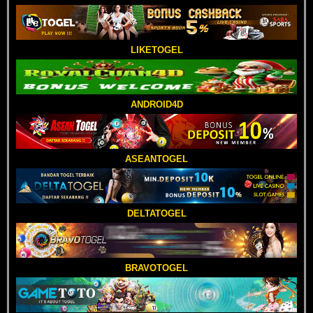
LIKETOGEL
ANDROID4D
ASEANTOGEL
DELTATOGEL
BRAVOTOGEL