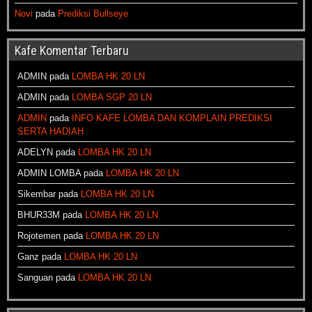
Novi
pada
Prediksi Bullseye
Kafe Komentar Terbaru
ADMIN
pada
LOMBA HK 20 LN
ADMIN
pada
LOMBA SGP 20 LN
ADMIN
pada
INFO KAFE LOMBA DAN KOMPLAIN PREDIKSI
SERTA HADIAH
ADELYN
pada
LOMBA HK 20 LN
ADMIN LOMBA
pada
LOMBA HK 20 LN
Sikembar
pada
LOMBA HK 20 LN
BHUR33M
pada
LOMBA HK 20 LN
Rojotemen
pada
LOMBA HK 20 LN
Ganz
pada
LOMBA HK 20 LN
Sanguan
pada
LOMBA HK 20 LN