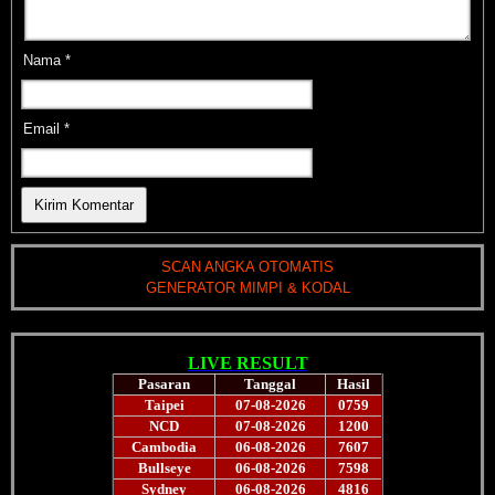
Nama
*
Email
*
SCAN ANGKA OTOMATIS
GENERATOR MIMPI & KODAL