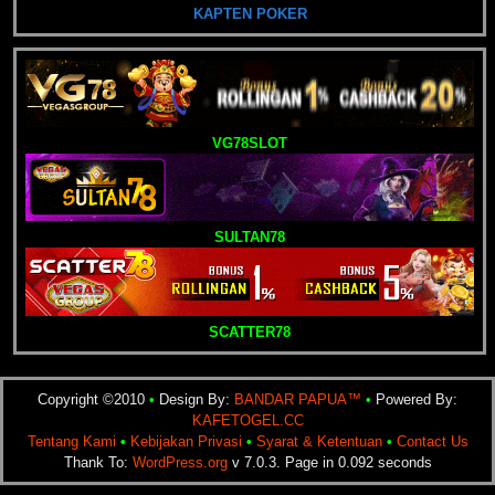
KAPTEN POKER
VG78SLOT
SULTAN78
SCATTER78
Copyright ©2010
•
Design By:
BANDAR PAPUA™
•
Powered By:
KAFETOGEL.CC
Tentang Kami
•
Kebijakan Privasi
•
Syarat & Ketentuan
•
Contact Us
Thank To:
WordPress.org
v 7.0.3. Page in 0.092 seconds