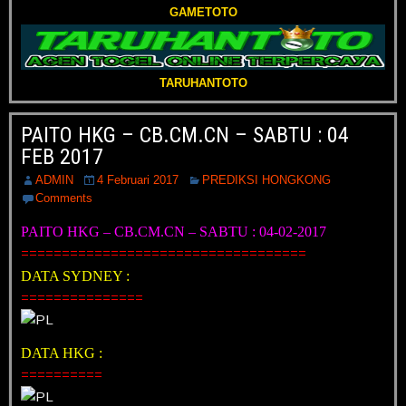
GAMETOTO
TARUHANTOTO
PAITO HKG – CB.CM.CN – SABTU : 04
FEB 2017
ADMIN
4 Februari 2017
PREDIKSI HONGKONG
Comments
PAITO HKG – CB.CM.CN – SABTU : 04-02-2017
===================================
DATA SYDNEY :
===============
DATA HKG :
==========