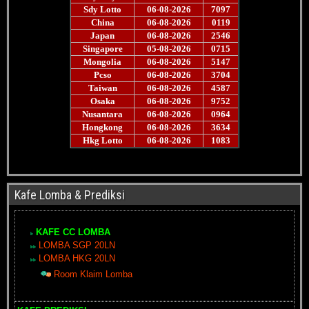
Kafe Lomba & Prediksi
KAFE CC LOMBA
LOMBA SGP 20LN
LOMBA HKG 20LN
Room Klaim Lomba