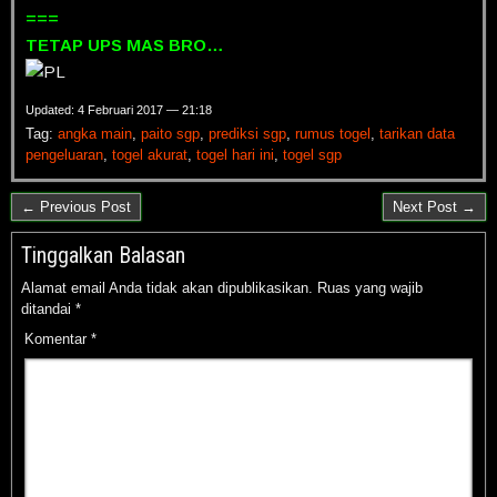
===
TETAP UPS MAS BRO…
Updated: 4 Februari 2017 — 21:18
Tag:
angka main
,
paito sgp
,
prediksi sgp
,
rumus togel
,
tarikan data
pengeluaran
,
togel akurat
,
togel hari ini
,
togel sgp
← Previous Post
Next Post →
Tinggalkan Balasan
Alamat email Anda tidak akan dipublikasikan.
Ruas yang wajib
ditandai
*
Komentar
*