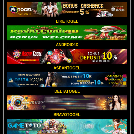
LIKETOGEL
ANDROID4D
ASEANTOGEL
DELTATOGEL
BRAVOTOGEL