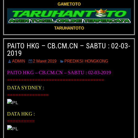
GAMETOTO
TARUHANTOTO
PAITO HKG – CB.CM.CN – SABTU : 02-03-
2019
ADMIN
2 Maret 2019
PREDIKSI HONGKONG
PAITO HKG – CB.CM.CN – SABTU : 02-03-2019
===================================
DATA SYDNEY :
===============
DATA HKG :
==========