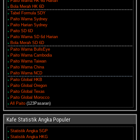
Paito Warna HK 6d Harian
Bola Merah HK 6D
Tabel Formula SDY
Paito Warna Sydney
Paito Harian Sydney
Paito SD 6D
Paito Warna SD 6d Harian
Bola Merah SD 6D
Paito Warna BullsEye
Paito Warna Cambodia
Paito Warna Taiwan
Paito Warna China
Paito Warna NCD
Paito Global HKB
Paito Global Oregon
Paito Global Texas
Paito Global Morocco
All Paito
(123Pasaran)
Kafe Statistik Angka Populer
Statistik Angka SGP
Statistik Angka HKG