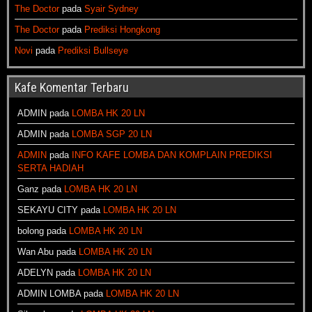
The Doctor
pada
Syair Sydney
The Doctor
pada
Prediksi Hongkong
Novi
pada
Prediksi Bullseye
Kafe Komentar Terbaru
ADMIN
pada
LOMBA HK 20 LN
ADMIN
pada
LOMBA SGP 20 LN
ADMIN
pada
INFO KAFE LOMBA DAN KOMPLAIN PREDIKSI
SERTA HADIAH
Ganz
pada
LOMBA HK 20 LN
SEKAYU CITY
pada
LOMBA HK 20 LN
bolong
pada
LOMBA HK 20 LN
Wan Abu
pada
LOMBA HK 20 LN
ADELYN
pada
LOMBA HK 20 LN
ADMIN LOMBA
pada
LOMBA HK 20 LN