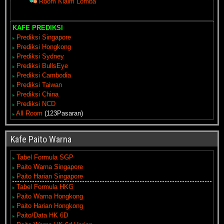
Room Klaim Lomba
KAFE PREDIKSI
Prediksi Singapore
Prediksi Hongkong
Prediksi Sydney
Prediksi BullsEye
Prediksi Cambodia
Prediksi Taiwan
Prediksi China
Prediksi NCD
All Room
(123Pasaran)
Kafe Paito Warna
Tabel Formula SGP
Paito Warna Singapore
Paito Harian Singapore
Tabel Formula HKG
Paito Warna Hongkong
Paito Harian Hongkong
Paito/Data HK 6D