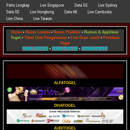
Paito Lengkap
Live Singapore
Data SG
Live Sydney
Data SD
Live Hongkong
Data HK
Live Cambodia
Live China
Live Taiwan
Home
•
Room Lomba
•
Room Prediksi
•
Rumus & Applikasi
Togel
•
Tabel Data Pengeluaran
•
Live Draw result
•
Perkakas
Togel
FINAL TOP 2D
•
FINAL TOP 3D
•
LOMBA PAITO
ALFATOGEL
DIVATOGEL
AUDITOGEL