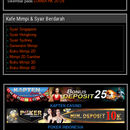
Sikembar
pada
LOMBA HK 20 LN
Kafe Mimpi & Syair Berdarah
Syair Singapore
Syair Hongkong
Syair Sydney
Generator Mimpi
Buku Mimpi 2D
Mimpi 2D Gambar
Buku Mimpi 3D
Buku Mimpi 4D
KAPTEN CASINO
POKER INDONESIA