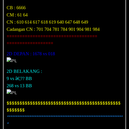
CB : 6666
CM : 61 64
CN : 610 614 617 618 619 640 647 648 649
Cadangan CN : 701 704 781 784 901 904 981 984
===================================
==================
2D DEPAN : 1678 vs 018
2D BELAKANG :
9 vs â€¦?? BB
268 vs 13 BB
$$$$$$$$$$$$$$$$$$$$$$$$$$$$$$$$$$$$$$$$$$$$
$$$$$$$
*******************************************************************
*