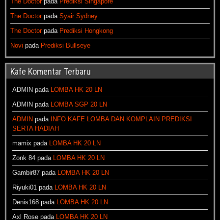
The Doctor
pada
Prediksi Singapore
The Doctor
pada
Syair Sydney
The Doctor
pada
Prediksi Hongkong
Novi
pada
Prediksi Bullseye
Kafe Komentar Terbaru
ADMIN
pada
LOMBA HK 20 LN
ADMIN
pada
LOMBA SGP 20 LN
ADMIN
pada
INFO KAFE LOMBA DAN KOMPLAIN PREDIKSI
SERTA HADIAH
mamix
pada
LOMBA HK 20 LN
Zonk 84
pada
LOMBA HK 20 LN
Gambir87
pada
LOMBA HK 20 LN
Riyuki01
pada
LOMBA HK 20 LN
Denis168
pada
LOMBA HK 20 LN
Axl Rose
pada
LOMBA HK 20 LN