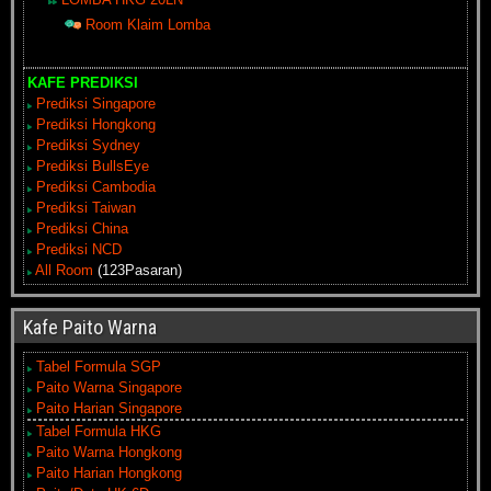
Room Klaim Lomba
KAFE PREDIKSI
Prediksi Singapore
Prediksi Hongkong
Prediksi Sydney
Prediksi BullsEye
Prediksi Cambodia
Prediksi Taiwan
Prediksi China
Prediksi NCD
All Room
(123Pasaran)
Kafe Paito Warna
Tabel Formula SGP
Paito Warna Singapore
Paito Harian Singapore
Tabel Formula HKG
Paito Warna Hongkong
Paito Harian Hongkong