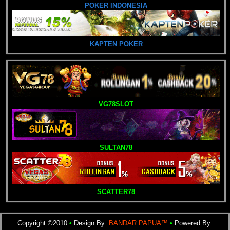
POKER INDONESIA
KAPTEN POKER
VG78SLOT
SULTAN78
SCATTER78
Copyright ©2010
•
Design By:
BANDAR PAPUA™
•
Powered By: