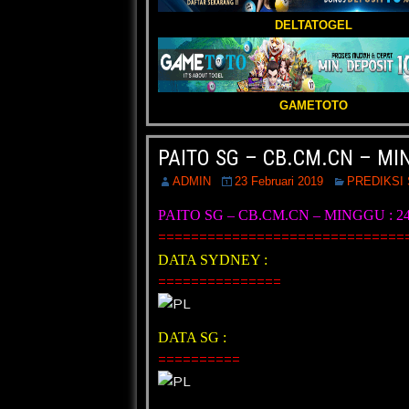
DELTATOGEL
GAMETOTO
PAITO SG – CB.CM.CN – MIN
ADMIN
23 Februari 2019
PREDIKSI
PAITO SG – CB.CM.CN – MINGGU : 24
==============================
DATA SYDNEY :
===============
DATA SG :
==========