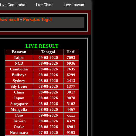
Live Cambodia
Live China
Live Taiwan
raw result
•
Perkakas Togel