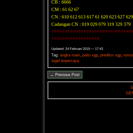
CB : 6666
CM : 61 62 67
CN : 610 612 613 617 61 620 623 627 629
Cadangan CN : 019 029 079 319 329 379
==============================
==================
Updated: 24 Februari 2019 — 17:43
Tag:
angka main
,
paito sgp
,
prediksi sgp
,
rumus
togel terpercaya
← Previous Post
S
GE