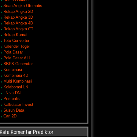
Scan Angka Otomatis
Rekap Angka 2D
Rekap Angka 3D
Rekap Angka 4D
Rekap Angka CT
Rekap Kumat
Toto Converter
Kalender Togel
Pola Dasar
Pola Dasar ALL
BBFS Generator
Kombinasi
Kombinasi 4D
Multi Kombinasi
Kolaborasi LN
LN vs DN
Pembalik
Kalkulator Invest
Susun Data
Cari 2D
Kafe Komentar Prediktor