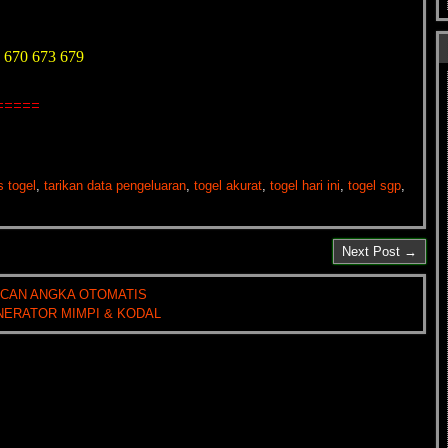
 670 673 679
=====
 togel
,
tarikan data pengeluaran
,
togel akurat
,
togel hari ini
,
togel sgp
,
Next Post →
CAN ANGKA OTOMATIS
NERATOR MIMPI & KODAL