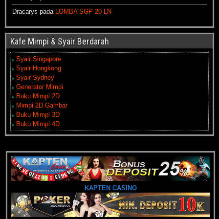
Dracarys
pada
LOMBA SGP 20 LN
Kafe Mimpi & Syair Berdarah
Syair Singapore
Syair Hongkong
Syair Sydney
Generator Mimpi
Buku Mimpi 2D
Mimpi 2D Gambar
Buku Mimpi 3D
Buku Mimpi 4D
KAPTEN CASINO