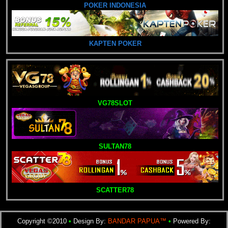
POKER INDONESIA
KAPTEN POKER
VG78SLOT
SULTAN78
SCATTER78
Copyright ©2010
•
Design By:
BANDAR PAPUA™
•
Powered By: