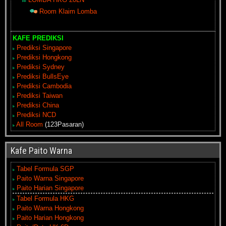
Room Klaim Lomba
KAFE PREDIKSI
Prediksi Singapore
Prediksi Hongkong
Prediksi Sydney
Prediksi BullsEye
Prediksi Cambodia
Prediksi Taiwan
Prediksi China
Prediksi NCD
All Room
(123Pasaran)
Kafe Paito Warna
Tabel Formula SGP
Paito Warna Singapore
Paito Harian Singapore
Tabel Formula HKG
Paito Warna Hongkong
Paito Harian Hongkong