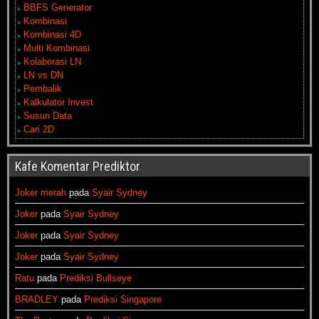
BBFS Generator
Kombinasi
Kombinasi 4D
Multi Kombinasi
Kolaborasi LN
LN vs DN
Pembalik
Kalkulator Invest
Susun Data
Cari 2D
Kafe Komentar Prediktor
Joker merah
pada
Syair Sydney
Joker
pada
Syair Sydney
Joker
pada
Syair Sydney
Joker
pada
Syair Sydney
Ratu
pada
Prediksi Bullseye
BRADLEY
pada
Prediksi Singapore