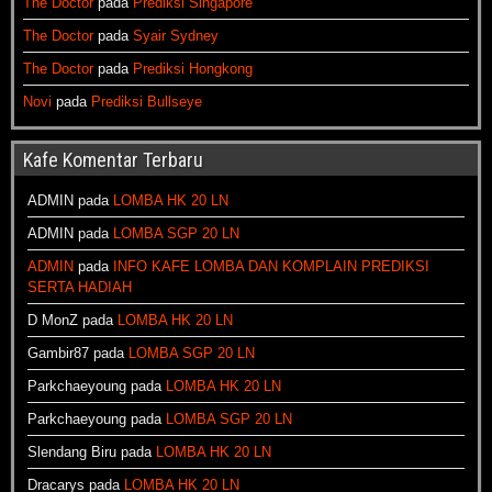
The Doctor
pada
Prediksi Singapore
The Doctor
pada
Syair Sydney
The Doctor
pada
Prediksi Hongkong
Novi
pada
Prediksi Bullseye
Kafe Komentar Terbaru
ADMIN
pada
LOMBA HK 20 LN
ADMIN
pada
LOMBA SGP 20 LN
ADMIN
pada
INFO KAFE LOMBA DAN KOMPLAIN PREDIKSI
SERTA HADIAH
D MonZ
pada
LOMBA HK 20 LN
Gambir87
pada
LOMBA SGP 20 LN
Parkchaeyoung
pada
LOMBA HK 20 LN
Parkchaeyoung
pada
LOMBA SGP 20 LN
Slendang Biru
pada
LOMBA HK 20 LN
Dracarys
pada
LOMBA HK 20 LN