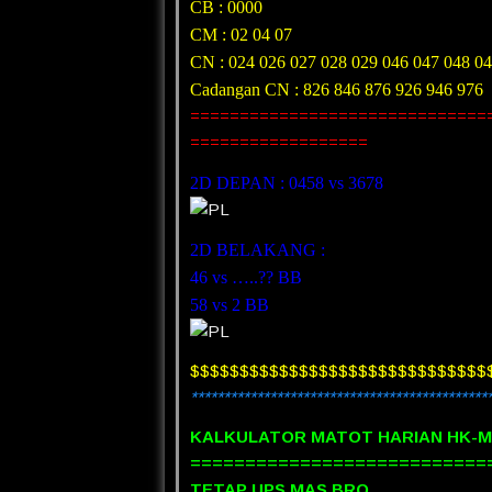
CB : 0000
CM : 02 04 07
CN : 024 026 027 028 029 046 047 048 04
Cadangan CN : 826 846 876 926 946 976
==============================
==================
2D DEPAN : 0458 vs 3678
2D BELAKANG :
46 vs …..?? BB
58 vs 2 BB
$$$$$$$$$$$$$$$$$$$$$$$$$$$$$$
*********************************************
KALKULATOR MATOT HARIAN HK-MIN
===========================
TETAP UPS MAS BRO…