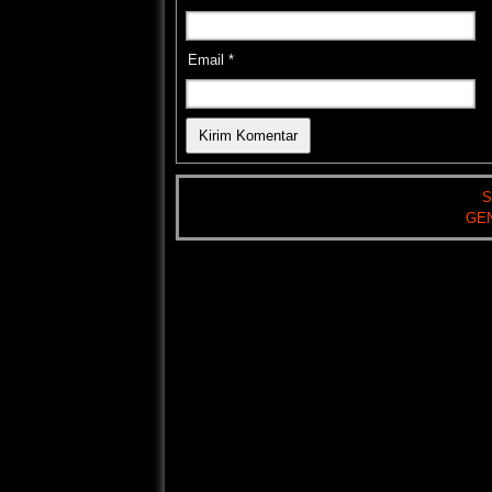
Email
*
S
GE