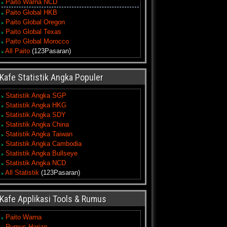
Paito Warna NCD
Paito Global HKB
Paito Global Oregon
Paito Global Texas
Paito Global Morocco
All Paito
(123Pasaran)
Kafe Statistik Angka Populer
Statistik Angka SGP
Statistik Angka HKG
Statistik Angka SDY
Statistik Angka China
Statistik Angka Taiwan
Statistik Angka Cambodia
Statistik Angka Bullseye
Statistik Angka NCD
All Statistik
(123Pasaran)
Kafe Applikasi Tools & Rumus
Paito Warna
Rumus Harian