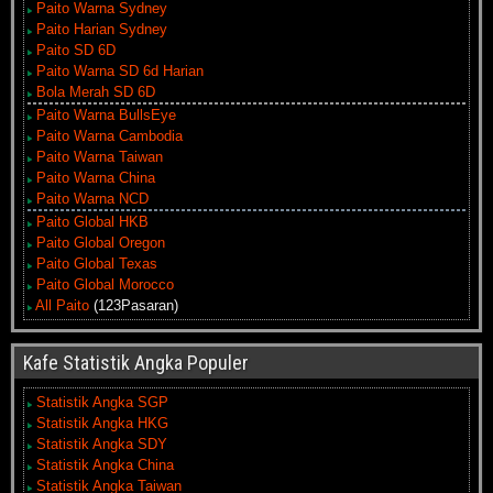
Paito Warna Sydney
Paito Harian Sydney
Paito SD 6D
Paito Warna SD 6d Harian
Bola Merah SD 6D
Paito Warna BullsEye
Paito Warna Cambodia
Paito Warna Taiwan
Paito Warna China
Paito Warna NCD
Paito Global HKB
Paito Global Oregon
Paito Global Texas
Paito Global Morocco
All Paito
(123Pasaran)
Kafe Statistik Angka Populer
Statistik Angka SGP
Statistik Angka HKG
Statistik Angka SDY
Statistik Angka China
Statistik Angka Taiwan