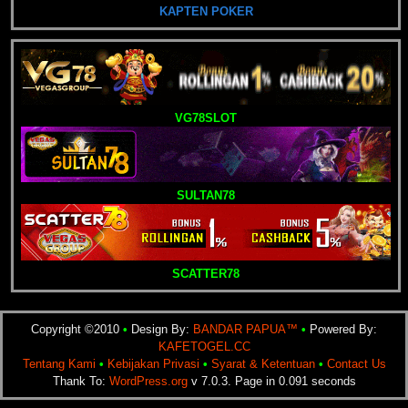
KAPTEN POKER
VG78SLOT
SULTAN78
SCATTER78
Copyright ©2010
•
Design By:
BANDAR PAPUA™
•
Powered By:
KAFETOGEL.CC
Tentang Kami
•
Kebijakan Privasi
•
Syarat & Ketentuan
•
Contact Us
Thank To:
WordPress.org
v 7.0.3. Page in 0.091 seconds