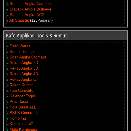
Statistik Angka Cambodia
Statistik Angka Bullseye
Statistik Angka NCD
All Statistik
(123Pasaran)
Kafe Applikasi Tools & Rumus
Paito Warna
Rumus Harian
Scan Angka Otomatis
Rekap Angka 2D
Rekap Angka 3D
Rekap Angka 4D
Rekap Angka CT
Rekap Kumat
Toto Converter
Kalender Togel
Pola Dasar
Pola Dasar ALL
BBFS Generator
Kombinasi
Kombinasi 4D
Multi Kombinasi