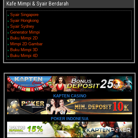
Kafe Mimpi & Syair Berdarah
Syair Singapore
Syair Hongkong
Syair Sydney
Generator Mimpi
Buku Mimpi 2D
Mimpi 2D Gambar
Buku Mimpi 3D
Buku Mimpi 4D
KAPTEN CASINO
POKER INDONESIA