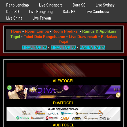
Paito Lengkap
Live Singapore
Data SG
Live Sydney
Data SD
Live Hongkong
Data HK
Live Cambodia
Live China
Live Taiwan
Home
•
Room Lomba
•
Room Prediksi
•
Rumus & Applikasi
Togel
•
Tabel Data Pengeluaran
•
Live Draw result
•
Perkakas
Togel
FINAL TOP 2D
•
FINAL TOP 3D
•
LOMBA PAITO
ALFATOGEL
DIVATOGEL
AUDITOGEL