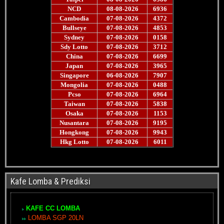
Kafe Lomba & Prediksi
KAFE CC LOMBA
LOMBA SGP 20LN