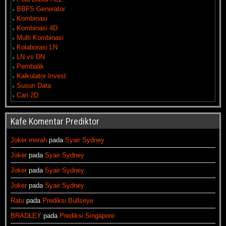
BBFS Generator
Kombinasi
Kombinasi 4D
Multi Kombinasi
Kolaborasi LN
LN vs DN
Pembalik
Kalkulator Invest
Susun Data
Cari 2D
Kafe Komentar Prediktor
Joker merah
pada
Syair Sydney
Joker
pada
Syair Sydney
Joker
pada
Syair Sydney
Joker
pada
Syair Sydney
Ratu
pada
Prediksi Bullseye
BRADLEY
pada
Prediksi Singapore