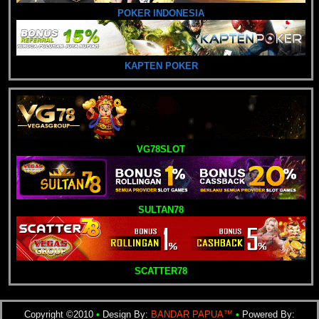
POKER INDONESIA
KAPTEN POKER
VG78SLOT
SULTAN78
SCATTER78
Copyright ©2010
•
Design By:
BANDAR PAPUA™
•
Powered By: