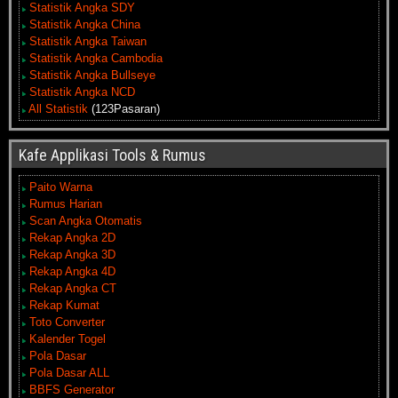
Statistik Angka SDY
Statistik Angka China
Statistik Angka Taiwan
Statistik Angka Cambodia
Statistik Angka Bullseye
Statistik Angka NCD
All Statistik
(123Pasaran)
Kafe Applikasi Tools & Rumus
Paito Warna
Rumus Harian
Scan Angka Otomatis
Rekap Angka 2D
Rekap Angka 3D
Rekap Angka 4D
Rekap Angka CT
Rekap Kumat
Toto Converter
Kalender Togel
Pola Dasar
Pola Dasar ALL
BBFS Generator