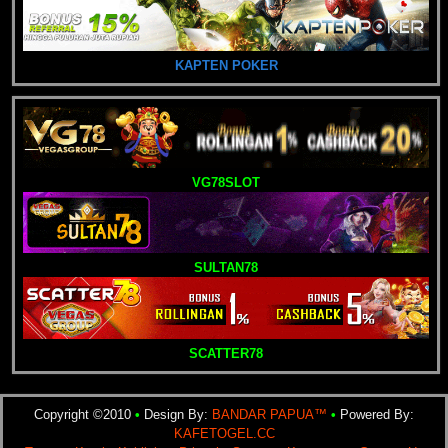
KAPTEN POKER
VG78SLOT
SULTAN78
SCATTER78
Copyright ©2010
•
Design By:
BANDAR PAPUA™
•
Powered By:
KAFETOGEL.CC