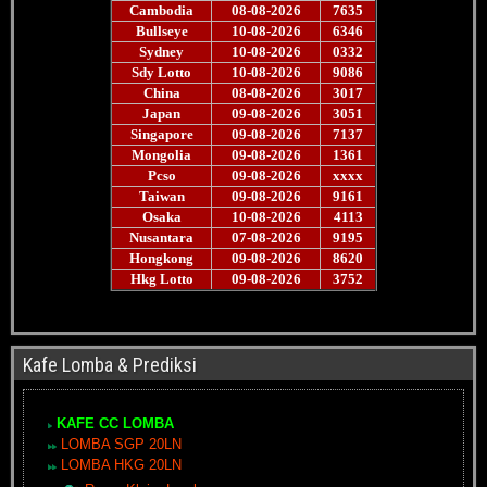
Kafe Lomba & Prediksi
KAFE CC LOMBA
LOMBA SGP 20LN
LOMBA HKG 20LN