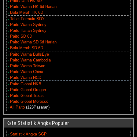
Paito/Data HK 6D
Paito Warna HK 6d Harian
Bola Merah HK 6D
Tabel Formula SDY
Paito Warna Sydney
Paito Harian Sydney
Paito SD 6D
Paito Warna SD 6d Harian
Bola Merah SD 6D
Paito Warna BullsEye
Paito Warna Cambodia
Paito Warna Taiwan
Paito Warna China
Paito Warna NCD
Paito Global HKB
Paito Global Oregon
Paito Global Texas
Paito Global Morocco
All Paito
(123Pasaran)
Kafe Statistik Angka Populer
Statistik Angka SGP