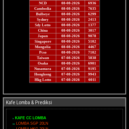
Kafe Lomba & Prediksi
KAFE CC LOMBA
LOMBA SGP 20LN
LOMBA HKG 20LN