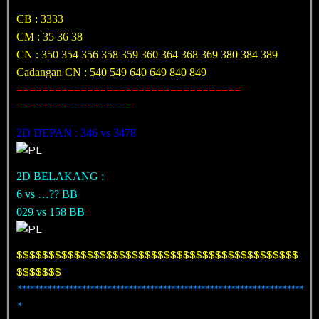
CB : 3333
CM : 35 36 38
CN : 350 354 356 358 359 360 364 368 369 380 384 389
Cadangan CN : 540 549 640 649 840 849
===================================
==================
2D DEPAN : 346 vs 3478
2D BELAKANG :
6 vs …?? BB
029 vs 158 BB
$$$$$$$$$$$$$$$$$$$$$$$$$$$$$$$$$$$$$$$$$$$$
$$$$$$$
*******************************************************************
*