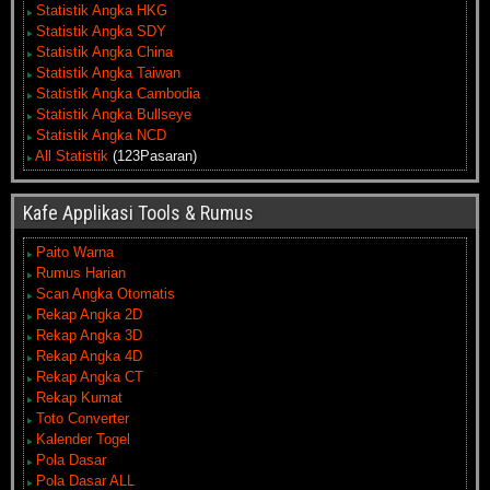
Statistik Angka HKG
Statistik Angka SDY
Statistik Angka China
Statistik Angka Taiwan
Statistik Angka Cambodia
Statistik Angka Bullseye
Statistik Angka NCD
All Statistik
(123Pasaran)
Kafe Applikasi Tools & Rumus
Paito Warna
Rumus Harian
Scan Angka Otomatis
Rekap Angka 2D
Rekap Angka 3D
Rekap Angka 4D
Rekap Angka CT
Rekap Kumat
Toto Converter
Kalender Togel
Pola Dasar
Pola Dasar ALL