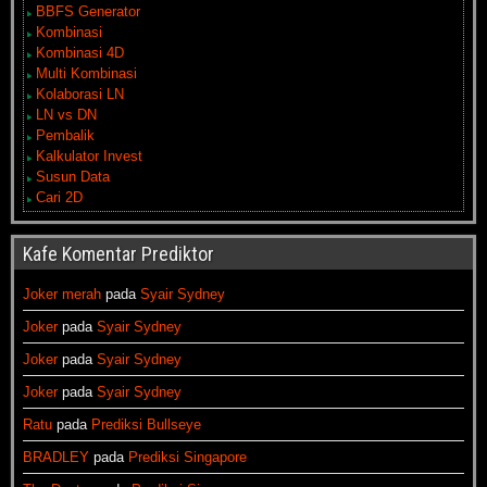
BBFS Generator
Kombinasi
Kombinasi 4D
Multi Kombinasi
Kolaborasi LN
LN vs DN
Pembalik
Kalkulator Invest
Susun Data
Cari 2D
Kafe Komentar Prediktor
Joker merah
pada
Syair Sydney
Joker
pada
Syair Sydney
Joker
pada
Syair Sydney
Joker
pada
Syair Sydney
Ratu
pada
Prediksi Bullseye
BRADLEY
pada
Prediksi Singapore