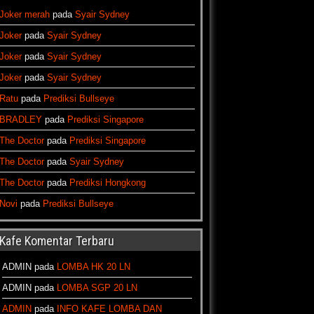
Joker merah
pada
Syair Sydney
Joker
pada
Syair Sydney
Joker
pada
Syair Sydney
Joker
pada
Syair Sydney
Ratu
pada
Prediksi Bullseye
BRADLEY
pada
Prediksi Singapore
The Doctor
pada
Prediksi Singapore
The Doctor
pada
Syair Sydney
The Doctor
pada
Prediksi Hongkong
Novi
pada
Prediksi Bullseye
Kafe Komentar Terbaru
ADMIN
pada
LOMBA HK 20 LN
ADMIN
pada
LOMBA SGP 20 LN
ADMIN
pada
INFO KAFE LOMBA DAN