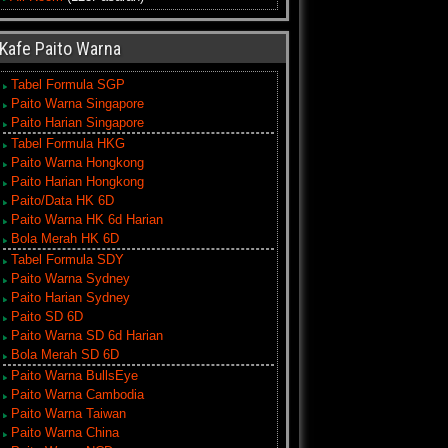
Kafe Paito Warna
Tabel Formula SGP
Paito Warna Singapore
Paito Harian Singapore
Tabel Formula HKG
Paito Warna Hongkong
Paito Harian Hongkong
Paito/Data HK 6D
Paito Warna HK 6d Harian
Bola Merah HK 6D
Tabel Formula SDY
Paito Warna Sydney
Paito Harian Sydney
Paito SD 6D
Paito Warna SD 6d Harian
Bola Merah SD 6D
Paito Warna BullsEye
Paito Warna Cambodia
Paito Warna Taiwan
Paito Warna China