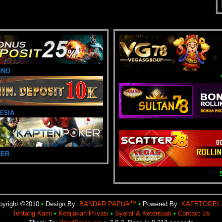
INO
ESIA
KER
pyright ©2010
•
Design By:
BANDAR PAPUA™
•
Powered By:
KAFETOGEL
Tentang Kami
•
Kebijakan Privasi
•
Syarat & Ketentuan
•
Contact Us