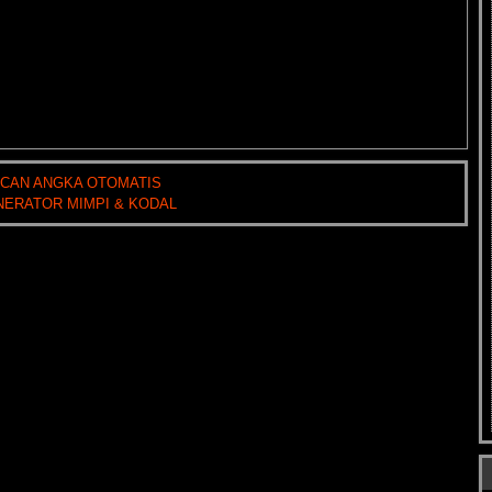
CAN ANGKA OTOMATIS
NERATOR MIMPI & KODAL