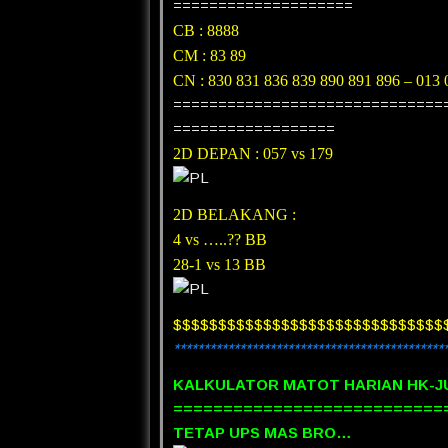
====================
CB : 8888
CM : 83 89
CN : 830 831 836 839 890 891 896 – 013 
==============================
==================
2D DEPAN : 057 vs 179
2D BELAKANG :
4 vs …..?? BB
28-1 vs 13 BB
$$$$$$$$$$$$$$$$$$$$$$$$$$$$$$
*********************************************
KALKULATOR MATOT HARIAN HK-JUM
===========================
TETAP UPS MAS BRO…