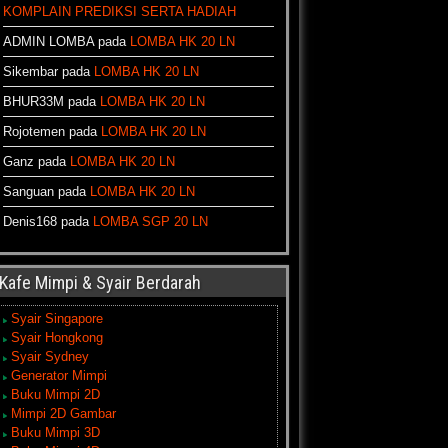
KOMPLAIN PREDIKSI SERTA HADIAH
ADMIN LOMBA
pada
LOMBA HK 20 LN
Sikembar
pada
LOMBA HK 20 LN
BHUR33M
pada
LOMBA HK 20 LN
Rojotemen
pada
LOMBA HK 20 LN
Ganz
pada
LOMBA HK 20 LN
Sanguan
pada
LOMBA HK 20 LN
Denis168
pada
LOMBA SGP 20 LN
Kafe Mimpi & Syair Berdarah
Syair Singapore
Syair Hongkong
Syair Sydney
Generator Mimpi
Buku Mimpi 2D
Mimpi 2D Gambar
Buku Mimpi 3D