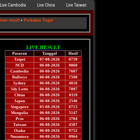
Live Cambodia
Live China
Live Taiwan
raw result
•
Perkakas Togel