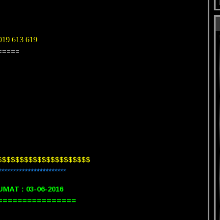
019 613 619
=====
$$$$$$$$$$$$$$$$$$$$$
***********************
AT : 03-06-2016
================