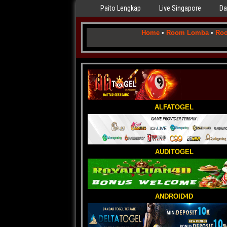
Paito Lengkap
Live Singapore
Da
Home
•
Room Lomba
•
Roo
ALFATOGEL
AUDITOGEL
ANDROID4D