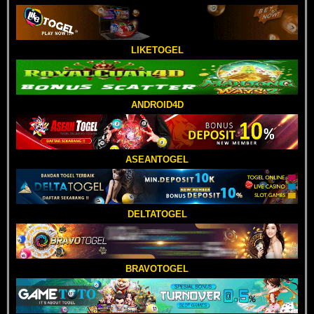
LIKETOGEL
ANDROID4D
ASEANTOGEL
DELTATOGEL
BRAVOTOGEL