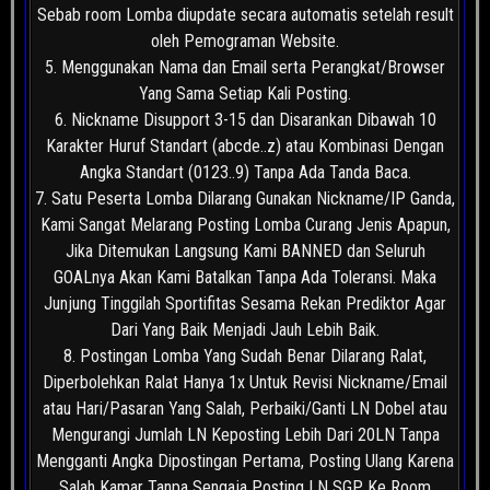
Sebab room Lomba diupdate secara automatis setelah result
oleh Pemograman Website.
5. Menggunakan Nama dan Email serta Perangkat/Browser
Yang Sama Setiap Kali Posting.
6. Nickname Disupport 3-15 dan Disarankan Dibawah 10
Karakter Huruf Standart (abcde..z) atau Kombinasi Dengan
Angka Standart (0123..9) Tanpa Ada Tanda Baca.
7. Satu Peserta Lomba Dilarang Gunakan Nickname/IP Ganda,
Kami Sangat Melarang Posting Lomba Curang Jenis Apapun,
Jika Ditemukan Langsung Kami BANNED dan Seluruh
GOALnya Akan Kami Batalkan Tanpa Ada Toleransi. Maka
Junjung Tinggilah Sportifitas Sesama Rekan Prediktor Agar
Dari Yang Baik Menjadi Jauh Lebih Baik.
8. Postingan Lomba Yang Sudah Benar Dilarang Ralat,
Diperbolehkan Ralat Hanya 1x Untuk Revisi Nickname/Email
atau Hari/Pasaran Yang Salah, Perbaiki/Ganti LN Dobel atau
Mengurangi Jumlah LN Keposting Lebih Dari 20LN Tanpa
Mengganti Angka Dipostingan Pertama, Posting Ulang Karena
Salah Kamar Tanpa Sengaja Posting LN SGP Ke Room