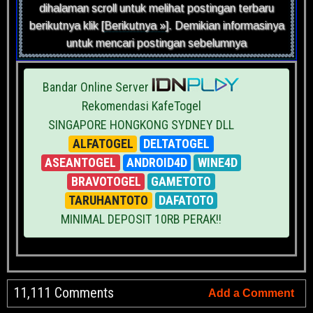
dihalaman scroll untuk melihat postingan terbaru
berikutnya klik [
Berikutnya »
]. Demikian informasinya
untuk mencari postingan sebelumnya
Bandar Online Server
Rekomendasi KafeTogel
SINGAPORE HONGKONG SYDNEY DLL
ALFATOGEL
DELTATOGEL
ASEANTOGEL
ANDROID4D
WINE4D
BRAVOTOGEL
GAMETOTO
TARUHANTOTO
DAFATOTO
MINIMAL DEPOSIT 10RB PERAK!!
11,111 Comments
Add a Comment