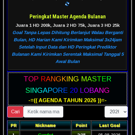
Peringkat Master Agenda Bulanan
Juara 1 HD 200k, Juara 2 HD 75k, Juara 3 HD 25k
Goal Tanpa Lepas Dihitung Berlanjut Walau Berganti
Bulan, HD Harian Kami Kirimkan Maksimal 3x24jam
Setelah Input Data dan HD Peringkat Prediktor
Bulanan Kami Kirimkan Serentak Maksimal Tanggal 5
Awal Bulan
T
O
P
R
A
N
G
K
I
N
G
M
A
S
T
E
R
S
I
N
G
A
P
O
R
E
2
0
L
O
B
A
N
G
-=(( AGENDA TAHUN 2026 ))=-
Cari
PR
Nickname
Point
Last Goal