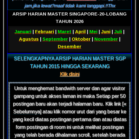
jam,jika lewat?maaf tidak kami tanggapi.!!Thx
ARSIP HARIAN MASTER SINGAPORE-20-LOBANG
TAHUN 2026
Januari
|
Februari
|
Maret
|
April
|
Mei
|
Juni
|
Juli
|
Agustus
|
September
|
Oktober
|
November
|
Desember
SELENGKAPNYA ARSIP HARIAN MASTER SGP
TAHUN 2015 HINGGA SEKARANG
Klik disini
Untuk menghemat bandwith server dan agar visitor
gampang untuk akses laman ini maka Setiap per 50
postingan baru akan terjadi halaman baru. Klik link [
«
Sebelumnya
] atau klik nomor urut dari yang besar ke
yang kecil diatas postingan pertama dan atau diatas
form postingan di room ini untuk melihat postingan
yang telah berada dihalaman scroll, setelah berada