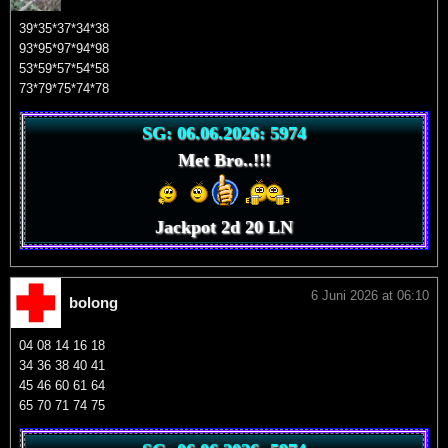
39*35*37*34*38
93*95*97*94*98
53*59*57*54*58
73*79*75*74*78
SG: 06.06.2026: 5974
Met Bro..!!!
Jackpot 2d 20 LN
6 Juni 2026 at 06:10
bolong
04 08 14 16 18
34 36 38 40 41
45 46 60 61 64
65 70 71 74 75