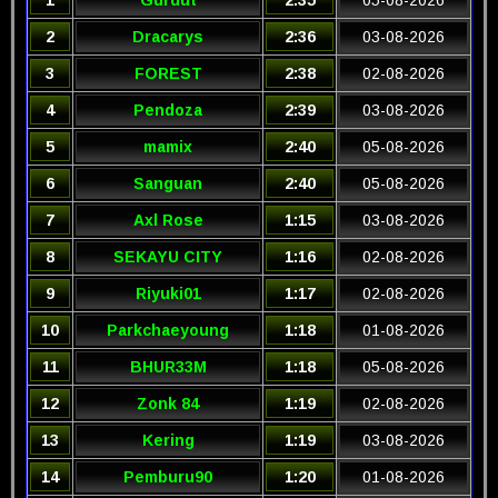
1
Gurdut
2:35
05-08-2026
2
Dracarys
2:36
03-08-2026
3
FOREST
2:38
02-08-2026
4
Pendoza
2:39
03-08-2026
5
mamix
2:40
05-08-2026
6
Sanguan
2:40
05-08-2026
7
Axl Rose
1:15
03-08-2026
8
SEKAYU CITY
1:16
02-08-2026
9
Riyuki01
1:17
02-08-2026
10
Parkchaeyoung
1:18
01-08-2026
11
BHUR33M
1:18
05-08-2026
12
Zonk 84
1:19
02-08-2026
13
Kering
1:19
03-08-2026
14
Pemburu90
1:20
01-08-2026