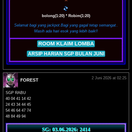
bolong(1:20) * Robim(1:20)
Selamat bagi yang jackpot.Bagi yang gagal tetap semangat..
Masih ada hari esok yang lebih baik!!
ROOM KLAIM LOMBA
ARSIP HARIAN SGP BULAN JUNI
2 Juni 2026 at 02:25
FOREST
SGP RABU
40 04 41 14 42
24 43 34 44 45
54 46 64 47 74
48 84 49 94
SG: 03.06.2026: 2414