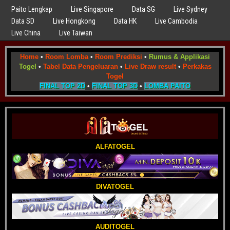
Paito Lengkap
Live Singapore
Data SG
Live Sydney
Data SD
Live Hongkong
Data HK
Live Cambodia
Live China
Live Taiwan
Home
•
Room Lomba
•
Room Prediksi
•
Rumus & Applikasi
Togel
•
Tabel Data Pengeluaran
•
Live Draw result
•
Perkakas
Togel
FINAL TOP 2D
•
FINAL TOP 3D
•
LOMBA PAITO
ALFATOGEL
DIVATOGEL
AUDITOGEL