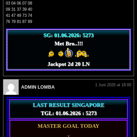
03 04 06 07 08
09 31 37 39 40
41 47 49 73 74
76 78 81 87 89
SG: 01.06.2026: 5273
Met Bro..!!!
Jackpot 2d 20 LN
1 Juni 2026 at 18:00
ADMIN LOMBA
LAST RESULT SINGAPORE
TGL: 01.06.2026 : 5273
MASTER GOAL TODAY
X