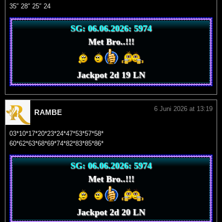
35″ 28″ 25″ 24
SG: 06.06.2026: 5974
Met Bro..!!!
Jackpot 2d 19 LN
6 Juni 2026 at 13:19
RAMBE
03*10*17*20*23*24*47*53*57*58*
60*62*63*68*69*74*82*83*85*86*
SG: 06.06.2026: 5974
Met Bro..!!!
Jackpot 2d 20 LN