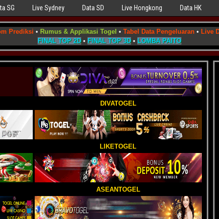
ta SG
Live Sydney
Data SD
Live Hongkong
Data HK
m Prediksi
•
Rumus & Applikasi Togel
•
Tabel Data Pengeluaran
•
Live D
FINAL TOP 2D
•
FINAL TOP 3D
•
LOMBA PAITO
DIVATOGEL
LIKETOGEL
ASEANTOGEL