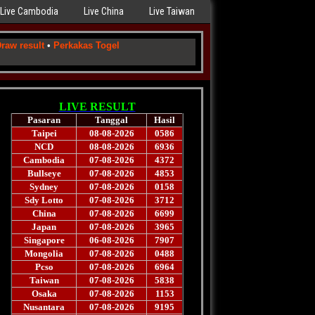
Live Cambodia
Live China
Live Taiwan
raw result
•
Perkakas Togel