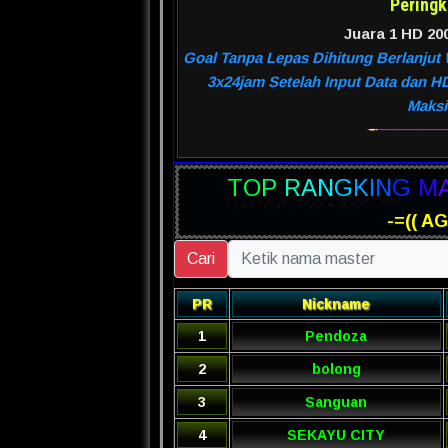
Peringk
Juara 1 HD 200
Goal Tanpa Lepas Dihitung Berlanjut
3x24jam Setelah Input Data dan H
Maksi
T
O
P
R
A
N
G
K
I
N
G
M
-=(( A
Cari
PR
Nickname
1
Pendoza
2
bolong
3
Sanguan
4
SEKAYU CITY