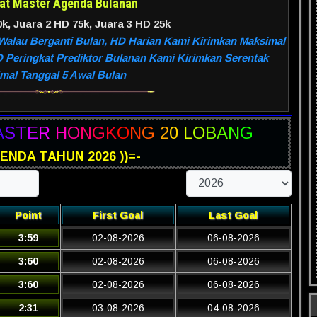
at Master Agenda Bulanan
k, Juara 2 HD 75k, Juara 3 HD 25k
 Walau Berganti Bulan, HD Harian Kami Kirimkan Maksimal
D Peringkat Prediktor Bulanan Kami Kirimkan Serentak
mal Tanggal 5 Awal Bulan
A
S
T
E
R
H
O
N
G
K
O
N
G
2
0
L
O
B
A
N
G
GENDA TAHUN 2026 ))=-
Point
First Goal
Last Goal
3:59
02-08-2026
06-08-2026
3:60
02-08-2026
06-08-2026
3:60
02-08-2026
06-08-2026
2:31
03-08-2026
04-08-2026