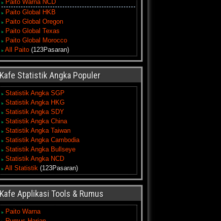
Paito Warna NCD
Paito Global HKB
Paito Global Oregon
Paito Global Texas
Paito Global Morocco
All Paito
(123Pasaran)
Kafe Statistik Angka Populer
Statistik Angka SGP
Statistik Angka HKG
Statistik Angka SDY
Statistik Angka China
Statistik Angka Taiwan
Statistik Angka Cambodia
Statistik Angka Bullseye
Statistik Angka NCD
All Statistik
(123Pasaran)
Kafe Applikasi Tools & Rumus
Paito Warna
Rumus Harian