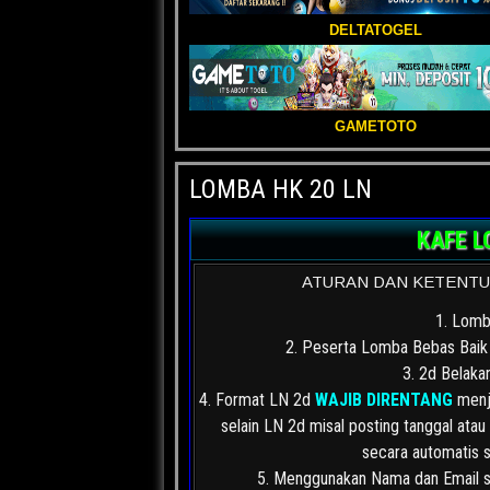
DELTATOGEL
GAMETOTO
LOMBA HK 20 LN
KAFE 
ATURAN DAN KETENTU
1. Lomb
2. Peserta Lomba Bebas Baik 
3. 2d Belaka
4. Format LN 2d
WAJIB DIRENTANG
menja
selain LN 2d misal posting tanggal at
secara automatis 
5. Menggunakan Nama dan Email s