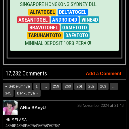
SINGAPORE HONGKONG SYDNEY DLL
ALFATOGEL
DELTATOGEL
ASEANTOGEL
ANDROID4D
WINE4D
BRAVOTOGEL
GAMETOTO
TARUHANTOTO
DAFATOTO
MINIMAL DEPOSIT 10RB PERAK!!
17,232 Comments
Add a Comment
« Sebelumnya
1
…
259
260
261
262
263
…
345
Berikutnya »
26 November 2024 at 21:48
ANtu BAnyU
HK SELASA
45*46*48*49*50*54*56*58*60*64*