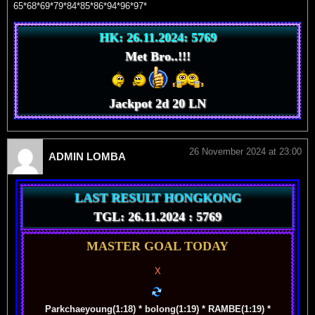
65*68*69*79*84*85*86*94*96*97*
HK: 26.11.2024: 5769
Met Bro..!!!
Jackpot 2d 20 LN
26 November 2024 at 23:00
ADMIN LOMBA
LAST RESULT HONGKONG
TGL: 26.11.2024 : 5769
MASTER GOAL TODAY
X
Parkchaeyoung(1:18) * bolong(1:19) * RAMBE(1:19) *