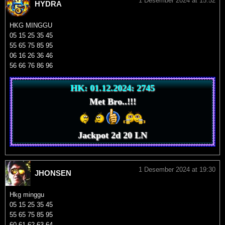
1 Desember 2024 at 15:52
HYDRA
HKG MINGGU
05 15 25 35 45
55 65 75 85 95
06 16 26 36 46
56 66 76 86 96
HK: 01.12.2024: 2745
Met Bro..!!!
Jackpot 2d 20 LN
1 Desember 2024 at 19:30
JHONSEN
Hkg minggu
05 15 25 35 45
55 65 75 85 95
60 61 62 63 64