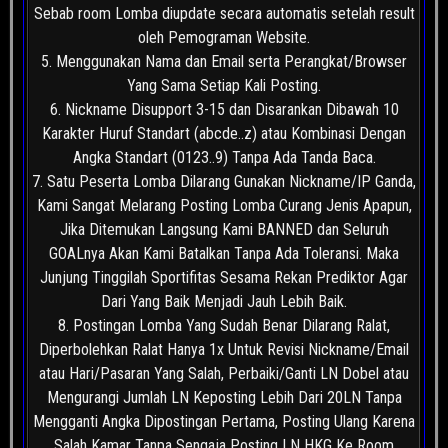
Sebab room Lomba diupdate secara automatis setelah result
oleh Pemograman Website.
5. Menggunakan Nama dan Email serta Perangkat/Browser
Yang Sama Setiap Kali Posting.
6. Nickname Disupport 3-15 dan Disarankan Dibawah 10
Karakter Huruf Standart (abcde..z) atau Kombinasi Dengan
Angka Standart (0123..9) Tanpa Ada Tanda Baca.
7. Satu Peserta Lomba Dilarang Gunakan Nickname/IP Ganda,
Kami Sangat Melarang Posting Lomba Curang Jenis Apapun,
Jika Ditemukan Langsung Kami BANNED dan Seluruh
GOALnya Akan Kami Batalkan Tanpa Ada Toleransi. Maka
Junjung Tinggilah Sportifitas Sesama Rekan Prediktor Agar
Dari Yang Baik Menjadi Jauh Lebih Baik.
8. Postingan Lomba Yang Sudah Benar Dilarang Ralat,
Diperbolehkan Ralat Hanya 1x Untuk Revisi Nickname/Email
atau Hari/Pasaran Yang Salah, Perbaiki/Ganti LN Dobel atau
Mengurangi Jumlah LN Keposting Lebih Dari 20LN Tanpa
Mengganti Angka Dipostingan Pertama, Posting Ulang Karena
Salah Kamar Tanpa Sengaja Posting LN HKG Ke Room