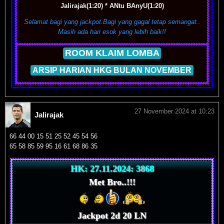
Jalirajak(1:20) * ANtu BAnyU(1:20)
Selamat bagi yang jackpot.Bagi yang gagal tetap semangat..
Masih ada hari esok yang lebih baik!!
ROOM KLAIM LOMBA
ARSIP HARIAN HKG BULAN NOVEMBER
27 November 2024 at 10:23
Jalirajak
66 44 00 15 51 25 52 45 54 56
65 58 85 59 95 16 61 68 86 35
HK: 27.11.2024: 3868
Met Bro..!!!
Jackpot 2d 20 LN