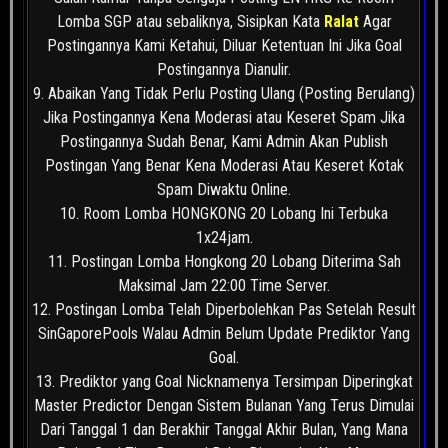
Lomba SGP atau sebaliknya, Sisipkan Kata
Ralat
Agar
Postingannya Kami Ketahui, Diluar Ketentuan Ini Jika Goal
Postingannya Dianulir.
9. Abaikan Yang Tidak Perlu Posting Ulang (Posting Berulang)
Jika Postingannya Kena Moderasi atau Keseret Spam Jika
Postingannya Sudah Benar, Kami Admin Akan Publish
Postingan Yang Benar Kena Moderasi Atau Keseret Kotak
Spam Diwaktu Online.
10. Room Lomba HONGKONG 20 Lobang Ini Terbuka
1x24jam.
11. Postingan Lomba Hongkong 20 Lobang Diterima Sah
Maksimal Jam 22:00 Time Server.
12. Postingan Lomba Telah Diperbolehkan Pas Setelah Result
SinGaporePools Walau Admin Belum Update Prediktor Yang
Goal.
13. Prediktor yang Goal Nicknamenya Tersimpan Diperingkat
Master Predictor Dengan Sistem Bulanan Yang Terus Dimulai
Dari Tanggal 1 dan Berakhir Tanggal Akhir Bulan, Yang Mana