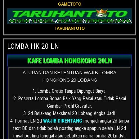
GAMETOTO
TARUHANTOTO
LOMBA HK 20 LN
KAFE LOMBA HONGKONG 20LN
ATURAN DAN KETENTUAN WAJIB LOMBA
HONGKONG 20 LOBANG
1. Lomba Gratis Tanpa Dipungut Biaya.
2. Peserta Lomba Bebas Baik Yang Pakai atau Tidak Pakai
Gambar Profil Gravatar.
3. 2d Belakang Maksimal 20 Lobang Angka Jadi.
4. Format LN 2d
WAJIB DIRENTANG
menjadi angka 2d tanpa
text BB dan tidak boleh posting angka apapun selain LN 2d
misal posting tanggal atau sebutkan nama lomba 20Ln dst.