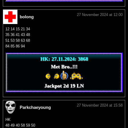
27 November 2024 at 12:00
bolong
12 14 15 21 34
35 36 41 43 48
51 53 58 63 68
84 85 86 94
HK: 27.11.2024: 3868
Met Bro..!!!
Jackpot 2d 19 LN
27 November 2024 at 15:58
Parkchaeyoung
HK
48 49 40 58 59 50