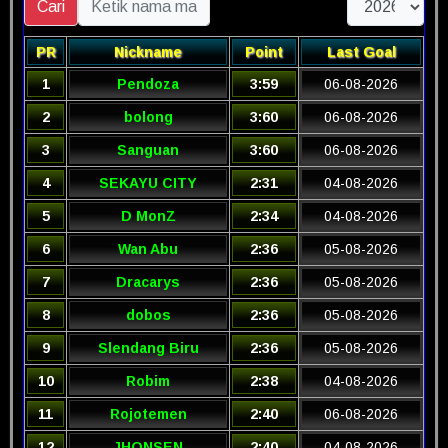
Cari
PR
Nickname
Point
Last Goal
1
Pendoza
3:59
06-08-2026
2
bolong
3:60
06-08-2026
3
Sanguan
3:60
06-08-2026
4
SEKAYU CITY
2:31
04-08-2026
5
D MonZ
2:34
04-08-2026
6
Wan Abu
2:36
05-08-2026
7
Dracarys
2:36
05-08-2026
8
dobos
2:36
05-08-2026
9
Slendang Biru
2:36
05-08-2026
10
Robim
2:38
04-08-2026
11
Rojotemen
2:40
06-08-2026
12
JHONSEN
2:40
04-08-2026