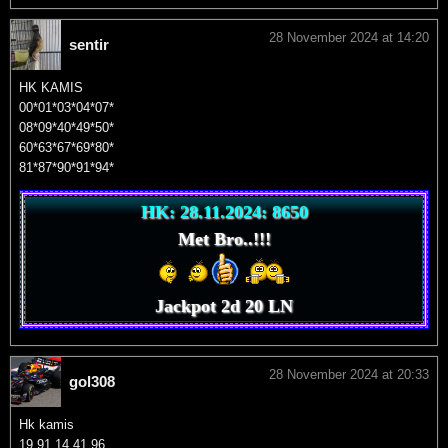
28 November 2024 at 14:20
sentir
HK KAMIS
00*01*03*04*07*
08*09*40*49*50*
60*63*67*69*80*
81*87*90*91*94*
HK: 28.11.2024: 8650
Met Bro..!!!
Jackpot 2d 20 LN
28 November 2024 at 20:33
gol308
Hk kamis
19 91 14 41 96